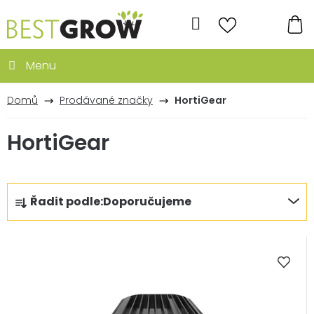
Přejít
na
Hledat
obsah
NÁ
KO
Domů
Prodávané značky
HortiGear
HortiGear
Ř
Řadit podle:
Doporučujeme
a
z
V
e
ý
n
p
í
i
p