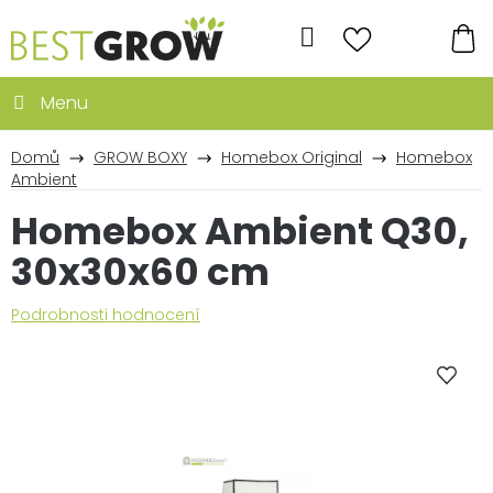
Přejít
na
Hledat
obsah
NÁ
KO
Domů
GROW BOXY
Homebox Original
Homebox
Ambient
Homebox Ambient Q30,
30x30x60 cm
Průměrné
Podrobnosti hodnocení
hodnocení
produktu
je
0,0
z
5
hvězdiček.