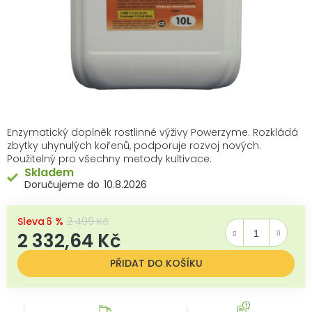
Enzymatický doplněk rostlinné výživy Powerzyme. Rozkládá
zbytky uhynulých kořenů, podporuje rozvoj nových.
Použitelný pro všechny metody kultivace.
Skladem
10.8.2026
–6 %
2 499 Kč
2 332,64 Kč
Měrná cena:
PŘIDAT DO KOŠÍKU