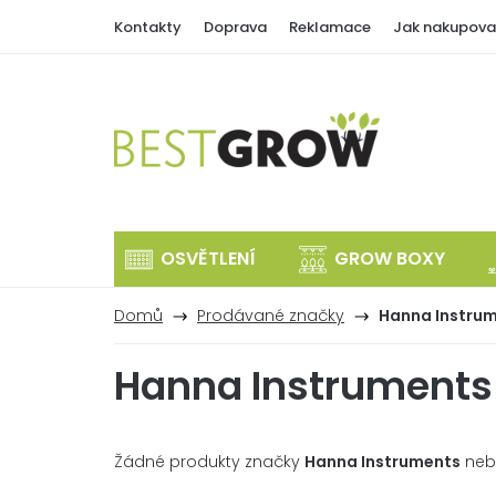
Přejít
Kontakty
Doprava
Reklamace
Jak nakupova
na
obsah
OSVĚTLENÍ
GROW BOXY
Domů
Prodávané značky
Hanna Instru
Hanna Instruments
Žádné produkty značky
Hanna Instruments
neby