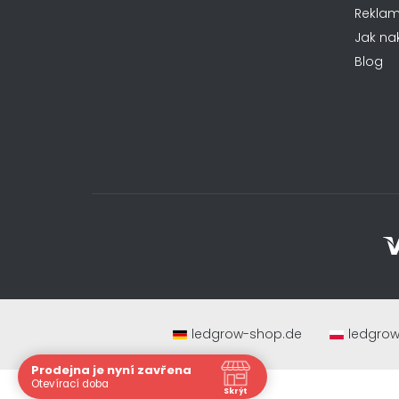
a
z
Rekla
t
5
Jak na
hvězdiček.
í
Blog
ledgrow-shop.de
ledgrow
Prodejna je nyní zavřena
Navštivte nás osobně
Otevírací doba
Skrýt