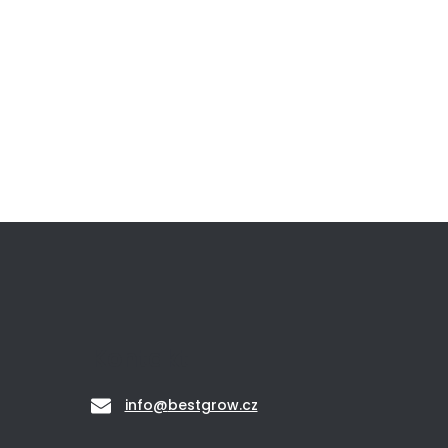
Kontakt
info
@
bestgrow.cz