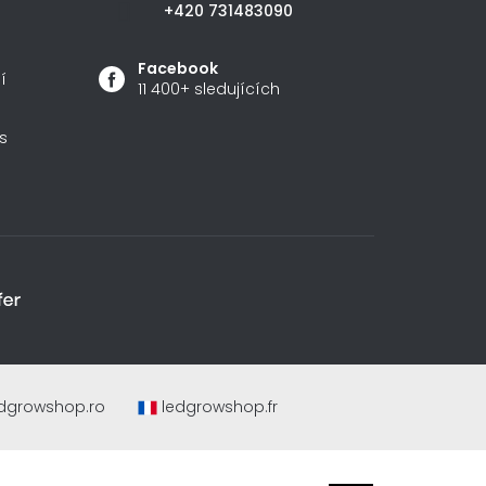
+420 731483090
Facebook
í
11 400+ sledujících
s
dgrowshop.ro
ledgrowshop.fr