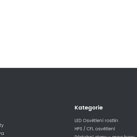
Kategorie
ormace pro vás
LED Osvětlení rostlin
ty
HPS / CFL osvětlení
va