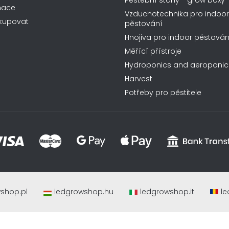
Pěstební stany - grow boxy
mace
Vzduchotechnika pro indoor
kupovat
pěstování
Hnojiva pro indoor pěstován
Měřící přístroje
Hydroponics and aeroponic
Harvest
Potřeby pro pěstitele
shop.pl
ledgrowshop.hu
ledgrowshop.it
le