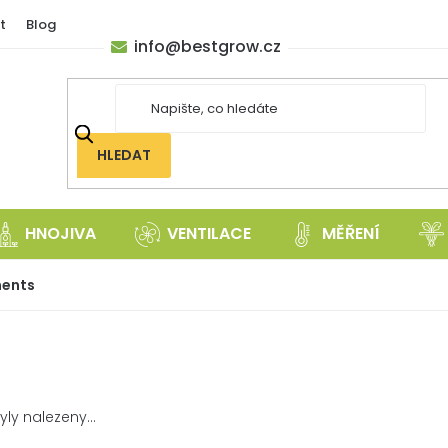
t
Blog
info
@
bestgrow.cz
HLEDAT
HNOJIVA
VENTILACE
MĚŘENÍ
ments
ly nalezeny...