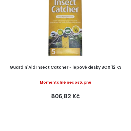
s
r
p
o
r
d
o
u
d
k
u
t
k
ů
t
ů
Guard'n'Aid Insect Catcher - lepové desky BOX 12 KS
Momentálně nedostupné
806,82 Kč