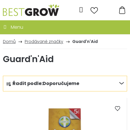
Přejít
na
Hledat
obsah
NÁ
KO
Domů
Prodávané značky
Guard'n'Aid
Guard'n'Aid
Ř
Řadit podle:
Doporučujeme
a
z
V
e
ý
n
p
í
i
p