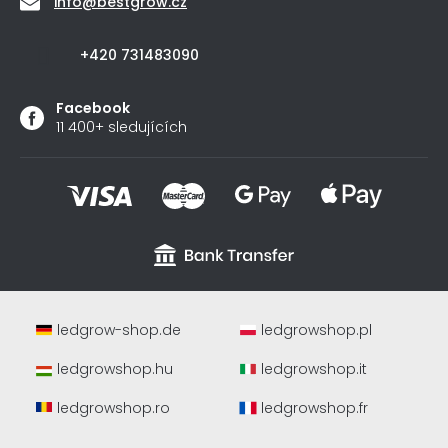
info
@
bestgrow.cz
+420 731483090
Facebook
11 400+ sledujících
ledgrow-shop.de
ledgrowshop.pl
ledgrowshop.hu
ledgrowshop.it
ledgrowshop.ro
ledgrowshop.fr