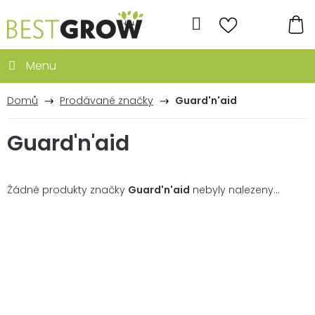
Přejít
na
Hledat
obsah
NÁ
KO
Domů
Prodávané značky
Guard'n'aid
Guard'n'aid
Žádné produkty značky
Guard'n'aid
nebyly nalezeny...