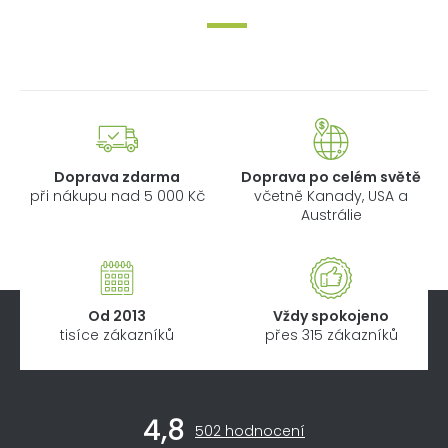
Doprava zdarma
Doprava po celém světě
při nákupu nad 5 000 Kč
včetně Kanady, USA a
Austrálie
Od 2013
Vždy spokojeno
tisíce zákazníků
přes 315 zákazníků
Z
4,8
á
Průměrné
502 hodnocení
hodnocení