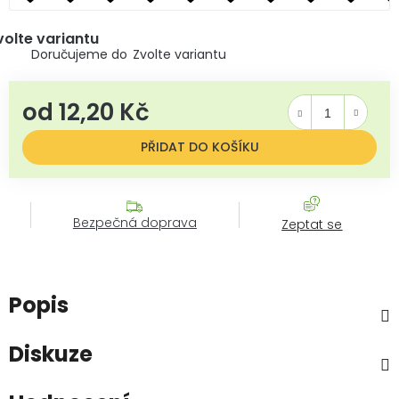
volte variantu
Zvolte variantu
od
12,20 Kč
Měrná cena:
PŘIDAT DO KOŠÍKU
Bezpečná doprava
Zeptat se
Popis
Diskuze