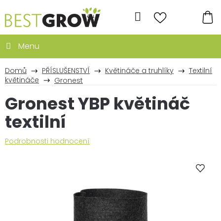
Přejít
na
Hledat
obsah
NÁ
KO
Domů
PŘÍSLUŠENSTVÍ
Květináče a truhlíky
Textilní
květináče
Gronest
Gronest YBP květináč
textilní
Průměrné
Podrobnosti hodnocení
hodnocení
produktu
je
0,0
z
5
hvězdiček.