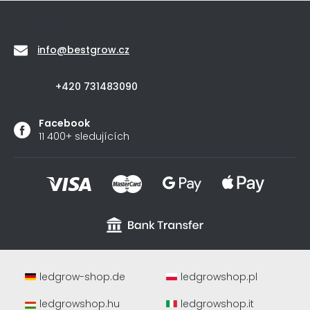
Kontakt
info
@
bestgrow.cz
+420 731483090
Facebook
11 400+ sledujících
ledgrow-shop.de
ledgrowshop.pl
ledgrowshop.hu
ledgrowshop.it