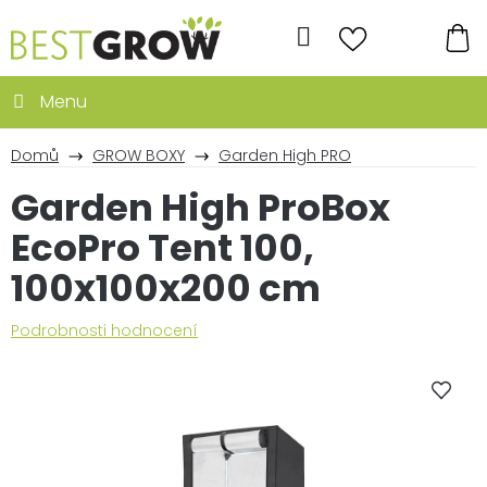
Přejít
na
Hledat
obsah
NÁ
KO
Domů
GROW BOXY
Garden High PRO
Garden High ProBox
EcoPro Tent 100,
100x100x200 cm
Průměrné
Podrobnosti hodnocení
hodnocení
produktu
je
0,0
z
5
hvězdiček.