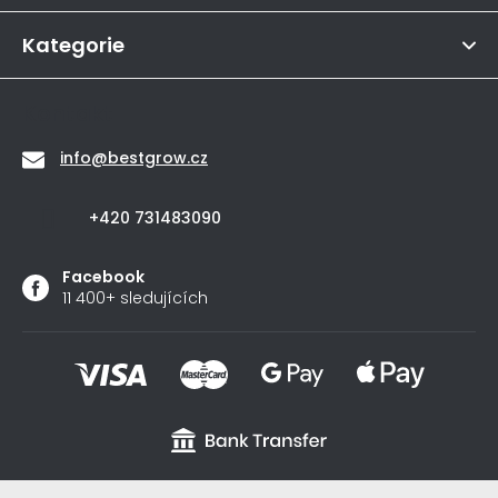
í
5
hvězdiček.
Kategorie
Kontakt
info
@
bestgrow.cz
+420 731483090
Facebook
11 400+ sledujících