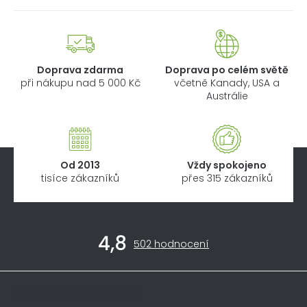
Doprava zdarma
Doprava po celém světě
při nákupu nad 5 000 Kč
včetně Kanady, USA a
Austrálie
Od 2013
Vždy spokojeno
tisíce zákazníků
přes 315 zákazníků
Z
4,8
á
Průměrné
502 hodnocení
hodnocení
p
obchodu
a
je
Informace pro vás
4,8
t
z