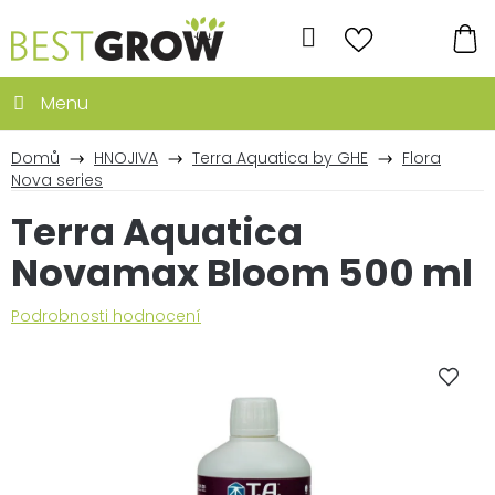
Přejít
na
Hledat
obsah
NÁ
KO
Domů
HNOJIVA
Terra Aquatica by GHE
Flora
Nova series
Terra Aquatica
Novamax Bloom 500 ml
Průměrné
Podrobnosti hodnocení
hodnocení
produktu
je
0,0
z
5
hvězdiček.