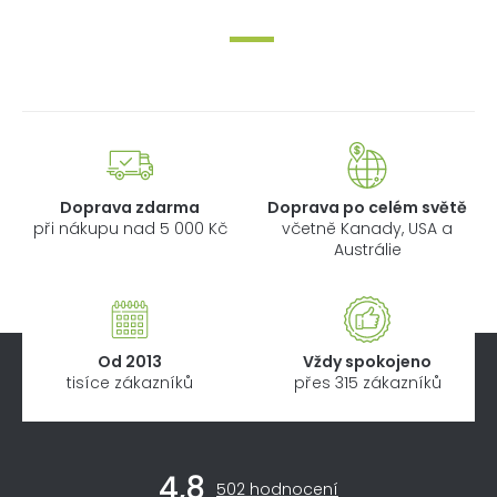
Doprava zdarma
Doprava po celém světě
při nákupu nad 5 000 Kč
včetně Kanady, USA a
Austrálie
Od 2013
Vždy spokojeno
tisíce zákazníků
přes 315 zákazníků
Z
4,8
á
Průměrné
502 hodnocení