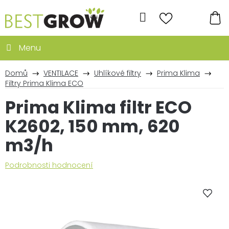
Přejít
na
Hledat
obsah
NÁ
KO
Domů
VENTILACE
Uhlíkové filtry
Prima Klima
Filtry Prima Klima ECO
Prima Klima filtr ECO
K2602, 150 mm, 620
m3/h
Průměrné
Podrobnosti hodnocení
hodnocení
produktu
je
0,0
z
5