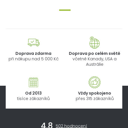
Doprava zdarma
Doprava po celém světě
při nákupu nad 5 000 Kč
včetně Kanady, USA a
Austrálie
Od 2013
Vždy spokojeno
tisíce zákazníků
přes 315 zákazníků
Z
4,8
á
Průměrné
502 hodnocení