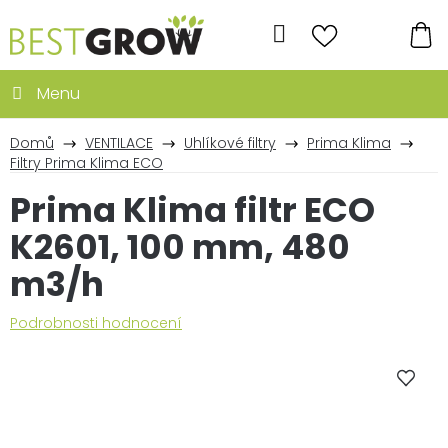
Přejít
na
Hledat
obsah
NÁ
KO
Domů
VENTILACE
Uhlíkové filtry
Prima Klima
Filtry Prima Klima ECO
Prima Klima filtr ECO
K2601, 100 mm, 480
m3/h
Průměrné
Podrobnosti hodnocení
hodnocení
produktu
je
0,0
z
5