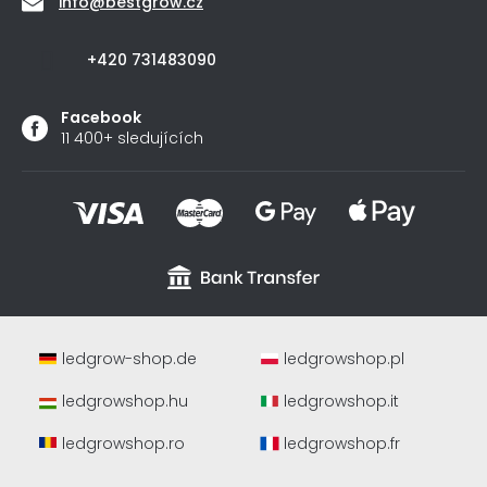
info
@
bestgrow.cz
+420 731483090
Facebook
11 400+ sledujících
ledgrow-shop.de
ledgrowshop.pl
ledgrowshop.hu
ledgrowshop.it
ledgrowshop.ro
ledgrowshop.fr