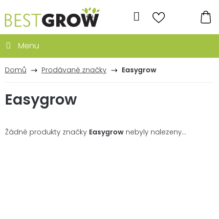
Přejít
na
Hledat
obsah
NÁ
KO
Domů
Prodávané značky
Easygrow
Easygrow
Žádné produkty značky
Easygrow
nebyly nalezeny...