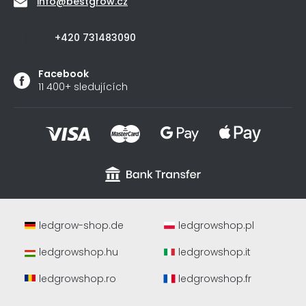
info
@
bestgrow.cz
+420 731483090
Facebook
11 400+ sledujících
ledgrow-shop.de
ledgrowshop.pl
ledgrowshop.hu
ledgrowshop.it
ledgrowshop.ro
ledgrowshop.fr