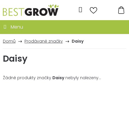
Přejít
na
Hledat
obsah
NÁ
KO
Domů
Prodávané značky
Daisy
Daisy
Žádné produkty značky
Daisy
nebyly nalezeny...