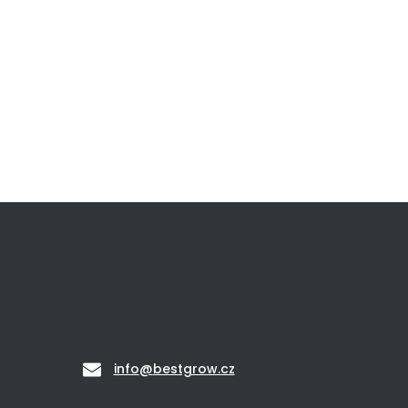
Kontakt
info
@
bestgrow.cz