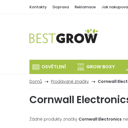
Přejít
Kontakty
Doprava
Reklamace
Jak nakupova
na
obsah
OSVĚTLENÍ
GROW BOXY
Domů
Prodávané značky
Cornwall Elect
Cornwall Electronic
Žádné produkty značky
Cornwall Electronics
neb