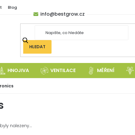
t
Blog
info
@
bestgrow.cz
HLEDAT
HNOJIVA
VENTILACE
MĚŘENÍ
ronics
s
yly nalezeny...