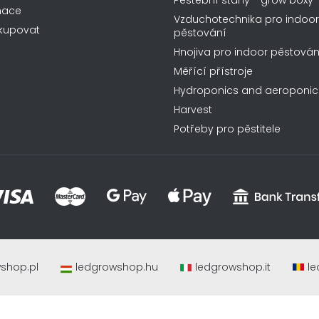
Pěstební stany - grow boxy
mace
Vzduchotechnika pro indoor
kupovat
pěstování
Hnojiva pro indoor pěstován
Měřící přístroje
Hydroponics and aeroponic
Harvest
Potřeby pro pěstitele
shop.pl
ledgrowshop.hu
ledgrowshop.it
le