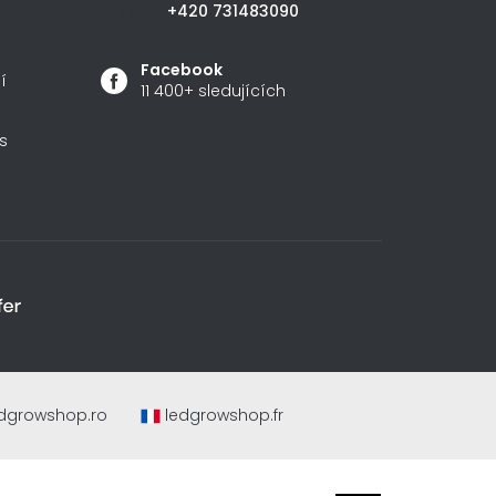
+420 731483090
Facebook
í
11 400+ sledujících
s
dgrowshop.ro
ledgrowshop.fr