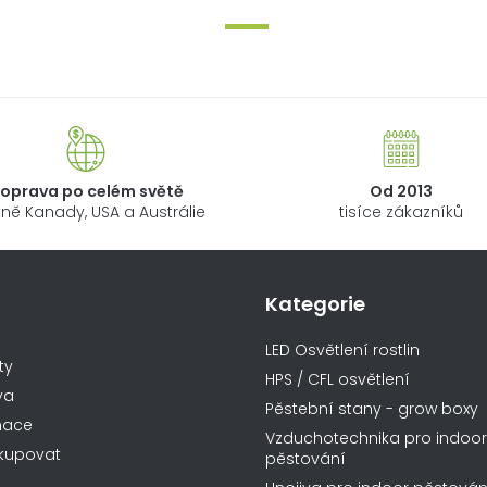
oprava po celém světě
Od 2013
ně Kanady, USA a Austrálie
tisíce zákazníků
Kategorie
ormace pro vás
LED Osvětlení rostlin
ty
HPS / CFL osvětlení
va
Pěstební stany - grow boxy
mace
Vzduchotechnika pro indoor
kupovat
pěstování