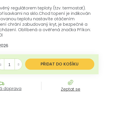
avěný regulátorem teploty (tzv. termostat).
řísavkami na sklo.Chod topení je indikován
adovanou teplotu nastavíte otáčením
pení chrání zabudovaný kryt, je bezpečné a
acházení. Oblíbená a ověřená značka Příkon:
0l
.2026
rná cena:
PŘIDAT DO KOŠÍKU
á doprava
Zeptat se