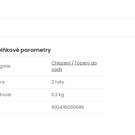
lňkové parametry
Chlazení / Topení do
gorie
vody
ka
2 roky
tnost
0.2 kg
6924781200685