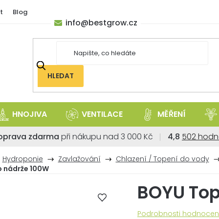
t
Blog
info
@
bestgrow.cz
HLEDAT
HNOJIVA
VENTILACE
MĚŘENÍ
Průměrné
oprava zdarma
při nákupu nad 3 000 Kč
4,8
502 hodn
hodnoce
obchodu
Hydroponie
Zavlažování
Chlazení / Topení do vody
je
o nádrže 100W
4,8
BOYU Top
z
5
hvězdiček
Průměrné
Podrobnosti hodnocen