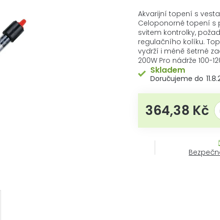
hodnocení
produktu
Akvarijní topení s vest
je
Celoponorné topení s p
0,0
svitem kontrolky, pož
z
regulačního kolíku. To
5
vydrží i méně šetrné z
hvězdiček.
200W Pro nádrže 100-12
Skladem
11.8
364,38 Kč
Mě
Bezpečn