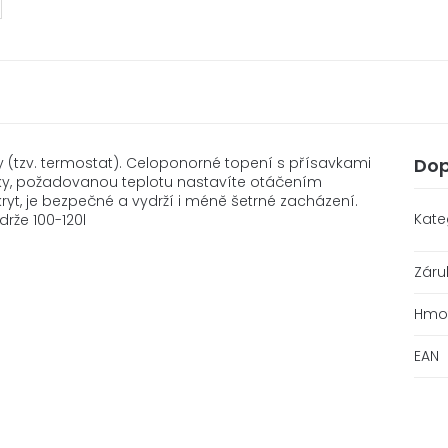
y (tzv. termostat). Celoponorné topení s přísavkami
Dop
lky, požadovanou teplotu nastavíte otáčením
yt, je bezpečné a vydrží i méně šetrné zacházení.
Kate
rže 100-120l
Záru
Hmo
EAN