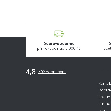
Doprava zdarma
D
při nákupu nad 5 000 Kč
včet
Z
Inf
4,8
Průměrné
á
502 hodnocení
hodnocení
obchodu
p
Kontak
je
4,8
a
Dopra
z
Rekla
t
5
Jak na
hvězdiček.
Blog