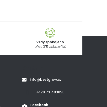
Vždy spokojeno
přes 315 zákazníků
Kontakt
info
@
bestgrow.cz
+420 731483090
Facebook