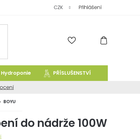
CZK
Přihlášení
NÁKUPNÍ
KOŠÍK
Hydroponie
PŘÍSLUŠENSTVÍ
prodej uk
ocení
ní
BOYU
ení do nádrže 100W
.
í