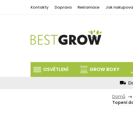
Přejít
Kontakty
Doprava
Reklamace
Jak nakupova
na
obsah
OSVĚTLENÍ
GROW BOXY
D
Domů
Topení d