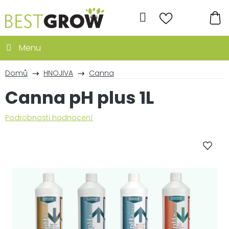
Přejít
na
Hledat
obsah
NÁ
KO
Domů
HNOJIVA
Canna
Canna pH plus 1L
Průměrné
Podrobnosti hodnocení
hodnocení
produktu
je
0,0
z
5
hvězdiček.