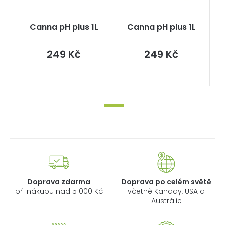
Canna pH plus 1L
Canna pH plus 1L
Měrná
Měrná
249 Kč
249 Kč
cena:
cena:
Doprava zdarma
Doprava po celém světě
při nákupu nad 5 000 Kč
včetně Kanady, USA a
Austrálie