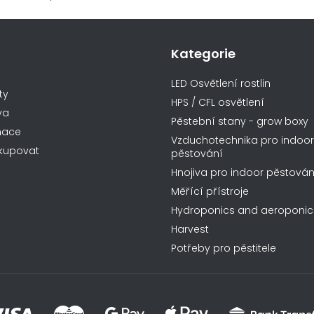
Kategorie
ormace pro vás
LED Osvětlení rostlin
ty
HPS / CFL osvětlení
va
Pěstební stany - grow boxy
mace
Vzduchotechnika pro indoor
kupovat
pěstování
Hnojiva pro indoor pěstován
Měřící přístroje
Hydroponics and aeroponic
Harvest
Potřeby pro pěstitele