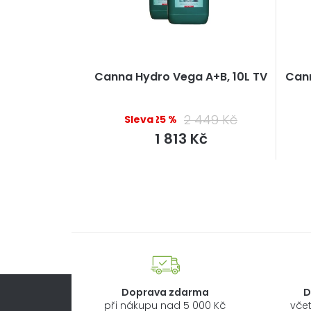
Canna Hydro Vega A+B, 10L TV
Cann
2 449 Kč
–25 %
Měrná
1 813 Kč
cena:
Doprava zdarma
D
při nákupu nad 5 000 Kč
včet