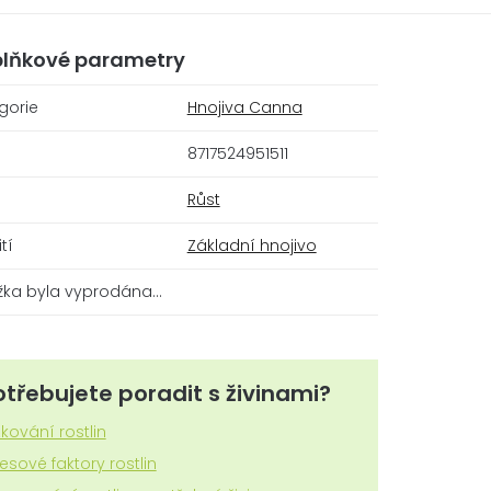
lňkové parametry
gorie
Hnojiva Canna
8717524951511
Růst
tí
Základní hnojivo
žka byla vyprodána…
otřebujete poradit s živinami?
zkování rostlin
resové faktory rostlin