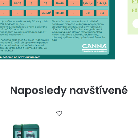
Př
Pě
Naposledy navštívené