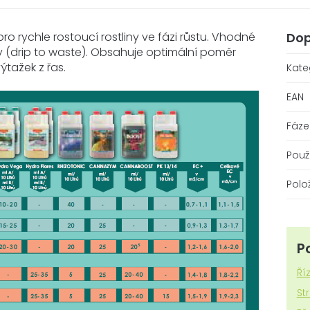
o rychle rostoucí rostliny ve fázi růstu. Vhodné
Dop
 (drip to waste). Obsahuje optimální poměr
ýtažek z řas.
Kate
EAN
Fáze
Použi
Polo
P
Ří
St