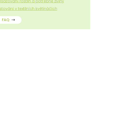
esazování rostlin a potřebné živiny
stování v textilních květináčích
FAQ