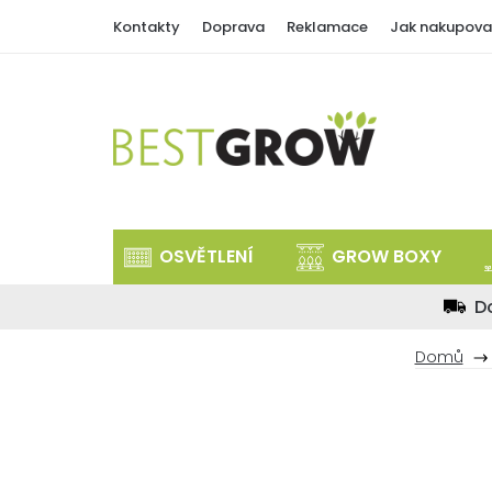
Přejít
Kontakty
Doprava
Reklamace
Jak nakupova
na
obsah
OSVĚTLENÍ
GROW BOXY
D
Domů