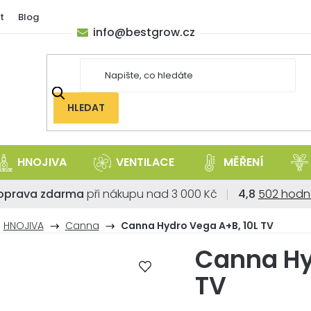
t
Blog
info
@
bestgrow.cz
HLEDAT
HNOJIVA
VENTILACE
MĚŘENÍ
Průměrné
oprava zdarma
při nákupu nad 3 000 Kč
4,8
502 hodn
hodnoce
obchodu
HNOJIVA
Canna
Canna Hydro Vega A+B, 10L TV
je
Canna Hy
4,8
z
TV
5
hvězdiček