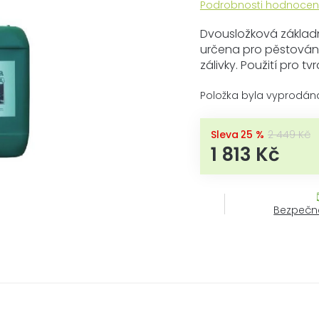
Průměrné
Podrobnosti hodnocen
hodnocení
produktu
Dvousložková základn
je
určena pro pěstován
0,0
zálivky. Použití pro t
z
5
Položka byla vyprodán
hvězdiček.
–25 %
2 449 Kč
1 813 Kč
Bezpečn