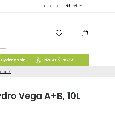
CZK
Přihlášení
NÁKUPNÍ
KOŠÍK
Hydroponie
PŘÍSLUŠENSTVÍ
prodej uk
ocení
ní
dro Vega A+B, 10L
.