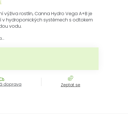
í
í výživa rostlin, Canna Hydro Vega A+B je
í v hydroponických systémech s odtokem
vrdou vodu.
a…
Měrná cena:
á doprava
Zeptat se