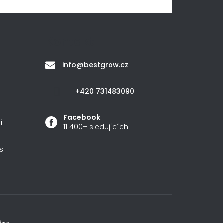
Kontakt
info
@
bestgrow.cz
+420 731483090
Facebook
í
11 400+ sledujících
s