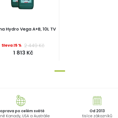
a Hydro Vega A+B, 10L TV
2 449 Kč
–25 %
Měrná
1 813 Kč
cena:
oprava po celém světě
Od 2013
ně Kanady, USA a Austrálie
tisíce zákazníků