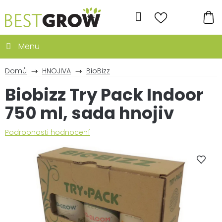
Přejít
na
Hledat
obsah
NÁ
KO
Domů
HNOJIVA
BioBizz
Biobizz Try Pack Indoor
750 ml, sada hnojiv
Průměrné
Podrobnosti hodnocení
hodnocení
produktu
je
0,0
z
5
hvězdiček.