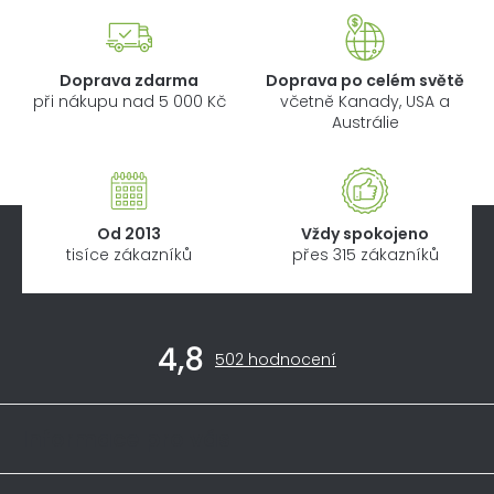
Doprava zdarma
Doprava po celém světě
při nákupu nad 5 000 Kč
včetně Kanady, USA a
Austrálie
Od 2013
Vždy spokojeno
tisíce zákazníků
přes 315 zákazníků
Z
4,8
á
Průměrné
502 hodnocení
hodnocení
p
obchodu
a
je
Informace pro vás
4,8
t
z
í
5