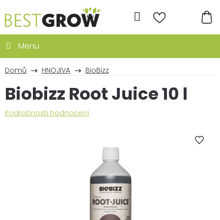
Přejít
na
Hledat
obsah
NÁ
KO
Domů
HNOJIVA
BioBizz
Biobizz Root Juice 10 l
Průměrné
Podrobnosti hodnocení
hodnocení
produktu
je
0,0
z
5
hvězdiček.