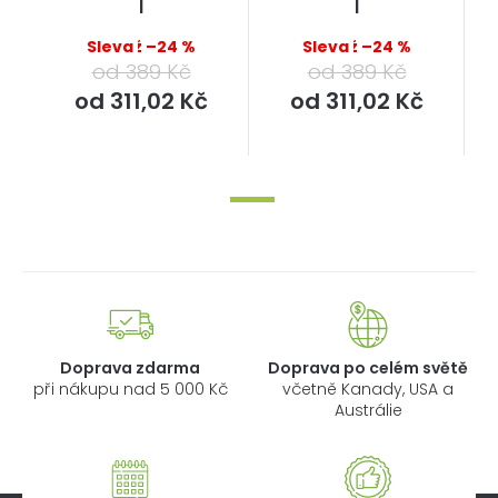
l
l
až –24 %
až –24 %
od 389 Kč
od 389 Kč
Měrná
Měrná
od
311,02 Kč
od
311,02 Kč
cena:
cena:
Doprava zdarma
Doprava po celém světě
při nákupu nad 5 000 Kč
včetně Kanady, USA a
Austrálie