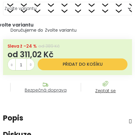
volte variantu
Zvolte variantu
až –24 %
od 389 Kč
od
311,02 Kč
Měrná cena:
PŘIDAT DO KOŠÍKU
Bezpečná doprava
Zeptat se
Popis
Diskuze