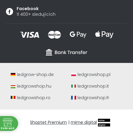
Facebook
11 400+ sledujících
ledgrow-shop.de
ledgrowshop.pl
ledgrowshop.hu
ledgrowshop.it
ledgrowshop.ro
ledgrowshop.fr
Shoptet Premium
|
mime digital
ně
Zobrazit
a