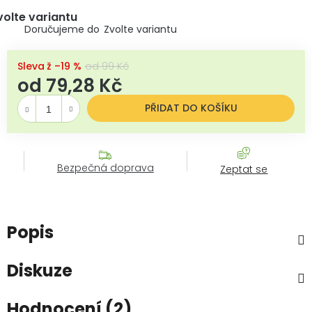
volte variantu
Zvolte variantu
až –19 %
od 99 Kč
od
79,28 Kč
Měrná cena:
PŘIDAT DO KOŠÍKU
Bezpečná doprava
Zeptat se
Popis
Diskuze
Hodnocení (2)