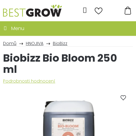
Přejít
na
Hledat
obsah
NÁ
KO
Domů
HNOJIVA
BioBizz
Biobizz Bio Bloom 250
ml
Průměrné
Podrobnosti hodnocení
hodnocení
produktu
je
5,0
z
5
hvězdiček.