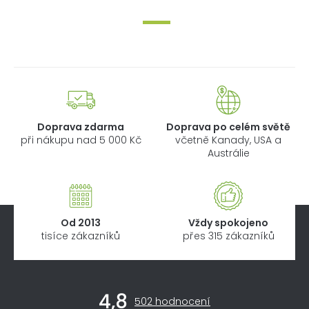
Doprava zdarma
Doprava po celém světě
při nákupu nad 5 000 Kč
včetně Kanady, USA a
Austrálie
Od 2013
Vždy spokojeno
tisíce zákazníků
přes 315 zákazníků
Z
4,8
á
Průměrné
502 hodnocení