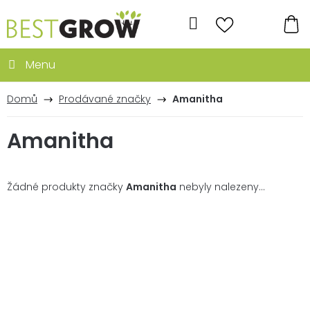
Přejít
na
Hledat
obsah
NÁ
KO
Domů
Prodávané značky
Amanitha
Amanitha
Žádné produkty značky
Amanitha
nebyly nalezeny...