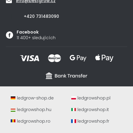
info
@
bestgrow.cz
+420 731483090
Facebook
11 400+ sledujících
ledgrow-shop.de
ledgrowshop.pl
ledgrowshop.hu
ledgrowshop.it
ledgrowshop.ro
ledgrowshop.fr