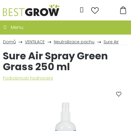
Přejít
na
Hledat
obsah
NÁ
KO
Domů
VENTILACE
Neutralizace pachu
Sure Air
Sure Air Spray Green
Grass 250 ml
Průměrné
Podrobnosti hodnocení
hodnocení
produktu
je
0,0
z
5
hvězdiček.