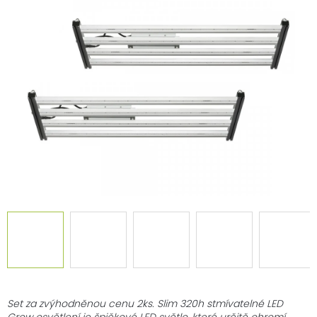
0,0
z
5
hvězdiček.
Set za zvýhodněnou cenu 2ks. Slim 320h stmívatelné LED
Grow osvětlení je špičkové LED světlo, které určitě ohromí