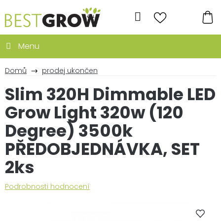
Přejít
na
Hledat
obsah
NÁ
KO
Domů
prodej ukončen
Slim 320H Dimmable LED
Grow Light 320w (120
Degree) 3500k
PŘEDOBJEDNÁVKA, SET
2ks
Průměrné
Podrobnosti hodnocení
hodnocení
produktu
je