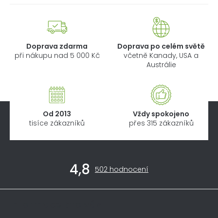
Doprava zdarma
Doprava po celém světě
při nákupu nad 5 000 Kč
včetně Kanady, USA a
Austrálie
Od 2013
Vždy spokojeno
tisíce zákazníků
přes 315 zákazníků
Z
4,8
á
Průměrné
502 hodnocení
hodnocení
p
obchodu
a
je
Informace pro vás
4,8
t
z