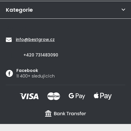
í
5
hvězdiček.
Kategorie
Kontakt
info
@
bestgrow.cz
+420 731483090
Facebook
11 400+ sledujících