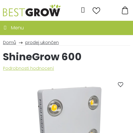
Přejít
na
Hledat
obsah
NÁ
KO
Domů
prodej ukončen
ShineGrow 600
Průměrné
Podrobnosti hodnocení
hodnocení
produktu
je
4,5
z
5
hvězdiček.