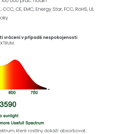
 100 000 prac. hodin
, CCC, CE, EMC, Energy Star, FCC, RoHS, UL
roky
tí vrácení v případě nespokojenosti
EKTRUM:
trum, které rostliny dokáží absorbovat.