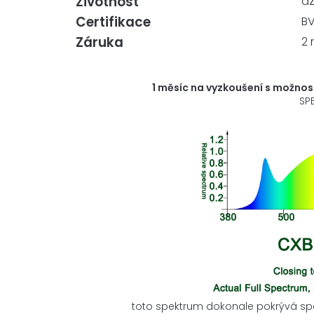
Životnost
až
Certifikace
BV
Záruka
2 
1 měsíc na vyzkoušení s možnos
SP
toto spektrum dokonale pokrývá spek