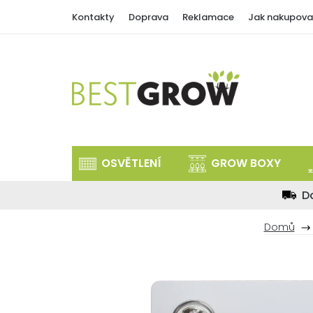
Přejít
Kontakty
Doprava
Reklamace
Jak nakupova
na
obsah
OSVĚTLENÍ
GROW BOXY
D
Domů