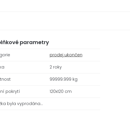
lňkové parametry
gorie
prodej ukončen
ka
2 roky
tnost
99999.999 kg
lní pokrytí
120x120 cm
žka byla vyprodána…