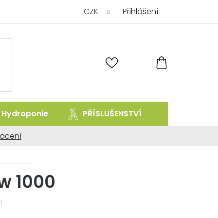
CZK
Přihlášení
NÁKUPNÍ
KOŠÍK
Hydroponie
PŘÍSLUŠENSTVÍ
prodej uk
ocení
ní
w 1000
í
.