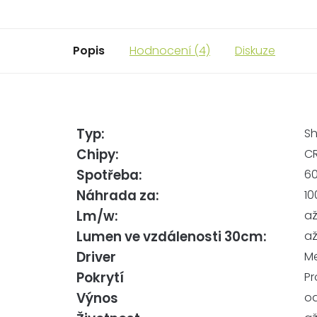
Popis
Hodnocení (4)
Diskuze
Typ:
S
Chipy:
CR
Spotřeba:
60
Náhrada za:
10
Lm/w:
až
Lumen ve vzdálenosti 30cm:
až
Driver
Me
Pokrytí
Pr
Výnos
od