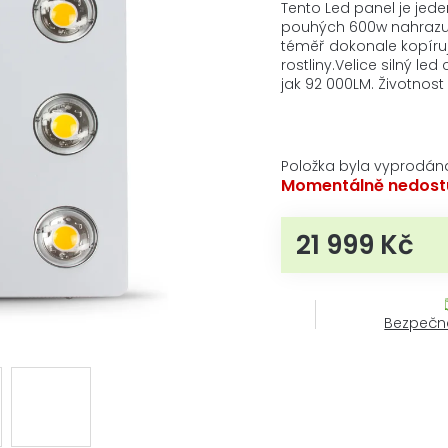
produktu
Tento Led panel je jede
je
pouhých 600w nahrazuj
5,0
téměř dokonale kopíruj
z
rostliny.Velice silný l
5
jak 92 000LM. Životnost
hvězdiček.
Položka byla vyprodán
Momentálně nedost
21 999 Kč
Měrn
Bezpečn