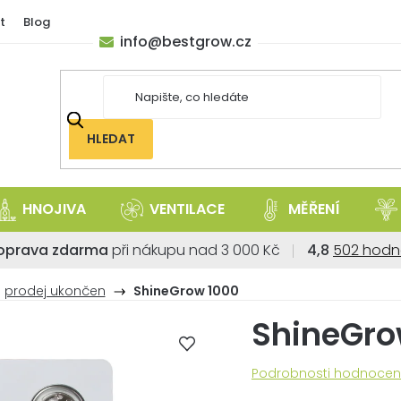
t
Blog
info
@
bestgrow.cz
HLEDAT
HNOJIVA
VENTILACE
MĚŘENÍ
Průměrné
oprava zdarma
při nákupu nad 3 000 Kč
4,8
502 hodn
hodnoce
obchodu
prodej ukončen
ShineGrow 1000
je
ShineGro
4,8
z
5
Průměrné
Podrobnosti hodnocen
hvězdiček
hodnocení