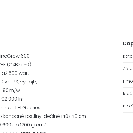
Dop
hineGrow 600
Kate
EE (CXB3590)
Záru
 až 600 watt
Hmo
00w HPS, výbojky
 180lm/w
Ideá
 92 000 lm
Polo
anwell HLG series
o konopné rostliny ideálně 140x140 cm
 600 do 1200 gramů