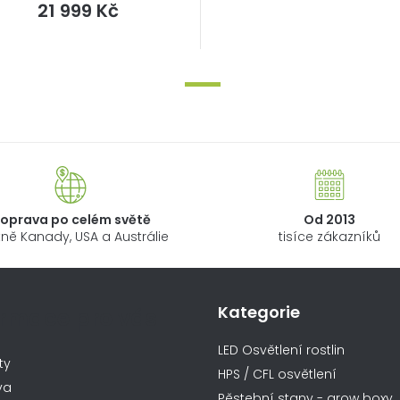
Měrná
21 999 Kč
cena:
oprava po celém světě
Od 2013
ně Kanady, USA a Austrálie
tisíce zákazníků
Kategorie
ormace pro vás
LED Osvětlení rostlin
ty
HPS / CFL osvětlení
va
Pěstební stany - grow boxy