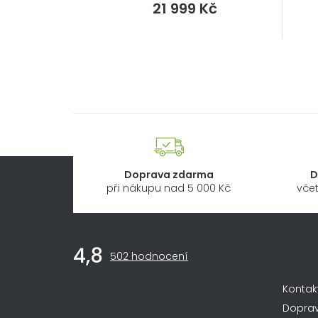
Měrná
21 999 Kč
cena:
Doprava zdarma
D
při nákupu nad 5 000 Kč
včet
Z
Inf
4,8
Průměrné
á
502 hodnocení
hodnocení
obchodu
p
Kontak
je
4,8
Dopra