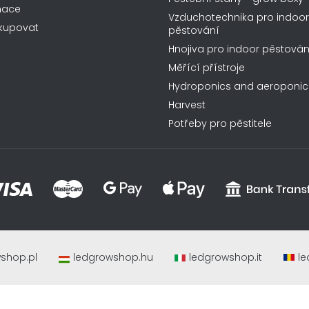
mace
Vzduchotechnika pro indoor
kupovat
pěstování
Hnojiva pro indoor pěstován
Měřící přístroje
Hydroponics and aeroponic
Harvest
Potřeby pro pěstitele
shop.pl
ledgrowshop.hu
ledgrowshop.it
le