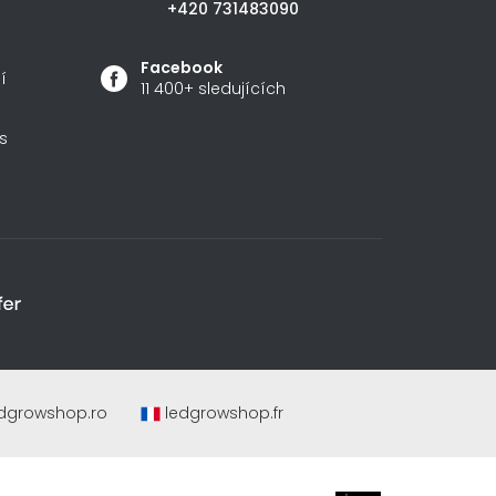
+420 731483090
Facebook
í
11 400+ sledujících
s
dgrowshop.ro
ledgrowshop.fr