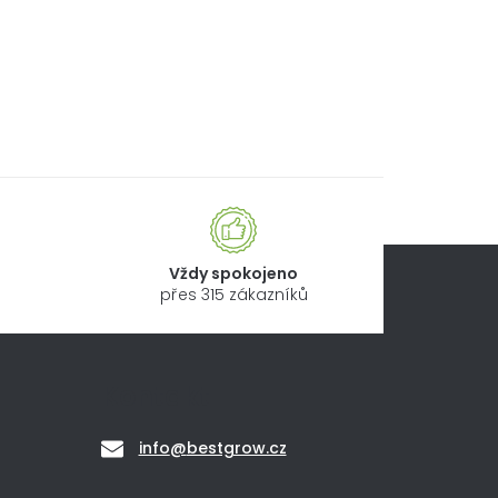
Vždy spokojeno
přes 315 zákazníků
Kontakt
info
@
bestgrow.cz