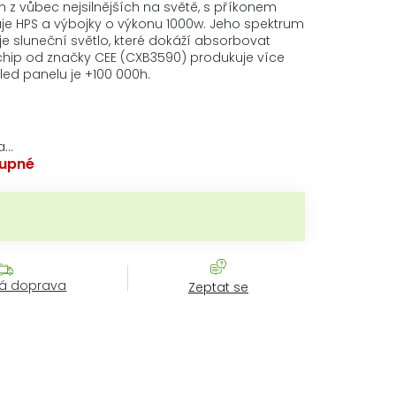
n z vůbec nejsilnějších na světě, s příkonem
e HPS a výbojky o výkonu 1000w. Jeho spektrum
e sluneční světlo, které dokáží absorbovat
ed chip od značky CEE (CXB3590) produkuje více
 led panelu je +100 000h.
a…
upné
á cena:
á doprava
Zeptat se