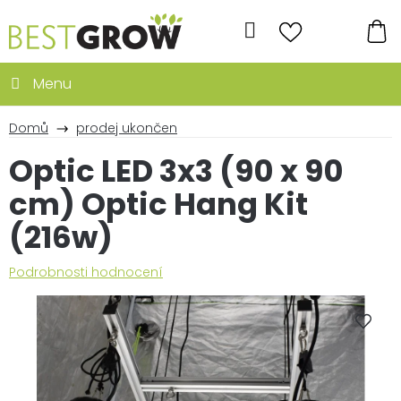
Přejít
na
Hledat
obsah
NÁ
KO
Domů
prodej ukončen
Optic LED 3x3 (90 x 90
cm) Optic Hang Kit
(216w)
Průměrné
Podrobnosti hodnocení
hodnocení
produktu
je
0,0
z
5
hvězdiček.