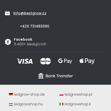
Kontakt
info
@
bestgrow.cz
+420 731483090
Facebook
11 400+ sledujících
ledgrow-shop.de
ledgrowshop.pl
ledgrowshop.hu
ledgrowshop.it