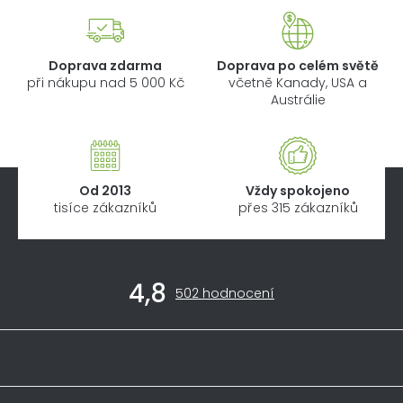
Doprava zdarma
Doprava po celém světě
při nákupu nad 5 000 Kč
včetně Kanady, USA a
Austrálie
Od 2013
Vždy spokojeno
tisíce zákazníků
přes 315 zákazníků
Z
4,8
á
Průměrné
502 hodnocení
hodnocení
p
obchodu
a
je
Informace pro vás
4,8
t
z
í
5