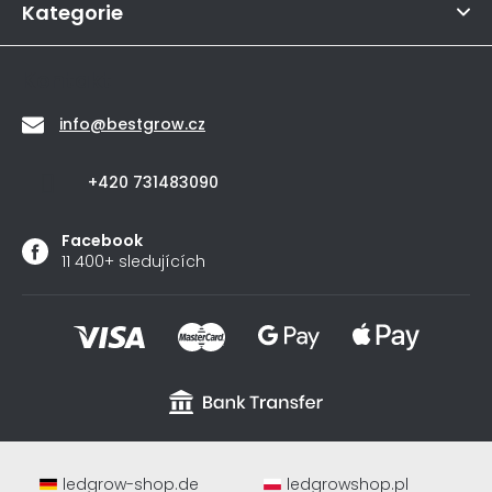
hvězdiček.
Kategorie
Kontakt
info
@
bestgrow.cz
+420 731483090
Facebook
11 400+ sledujících
ledgrow-shop.de
ledgrowshop.pl