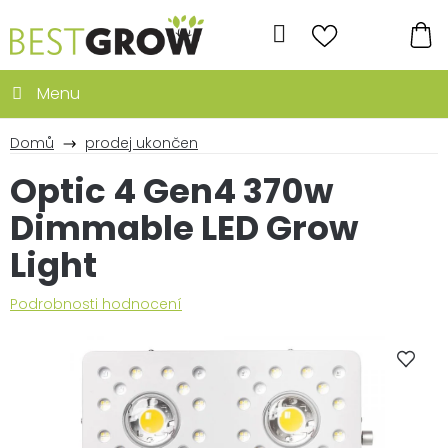
Přejít
na
Hledat
obsah
NÁ
KO
Domů
prodej ukončen
Optic 4 Gen4 370w
Dimmable LED Grow
Light
Průměrné
Podrobnosti hodnocení
hodnocení
produktu
je
0,0
z
5
hvězdiček.