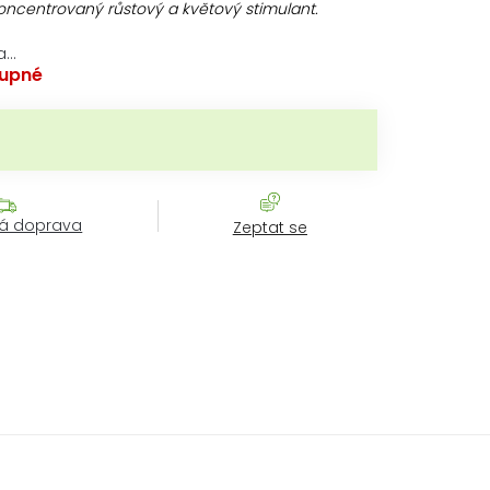
koncentrovaný růstový a květový stimulant.
a…
upné
ěrná cena:
á doprava
Zeptat se