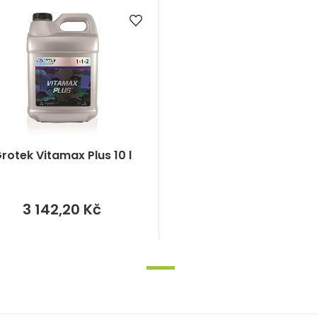
rotek Vitamax Plus 10 l
Měrná
3 142,20 Kč
cena: