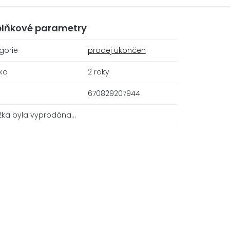
lňkové parametry
gorie
prodej ukončen
ka
2 roky
670829207944
žka byla vyprodána…