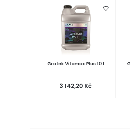
Grotek Vitamax Plus 10 l
G
Měrná
3 142,20 Kč
cena: