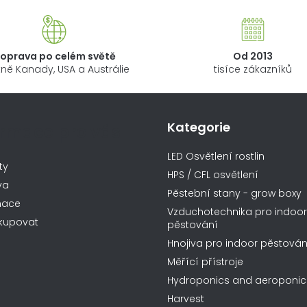
oprava po celém světě
Od 2013
ně Kanady, USA a Austrálie
tisíce zákazníků
Kategorie
ormace pro vás
LED Osvětlení rostlin
ty
HPS / CFL osvětlení
va
Pěstební stany - grow boxy
mace
Vzduchotechnika pro indoor
kupovat
pěstování
Hnojiva pro indoor pěstován
Měřící přístroje
Hydroponics and aeroponic
Harvest