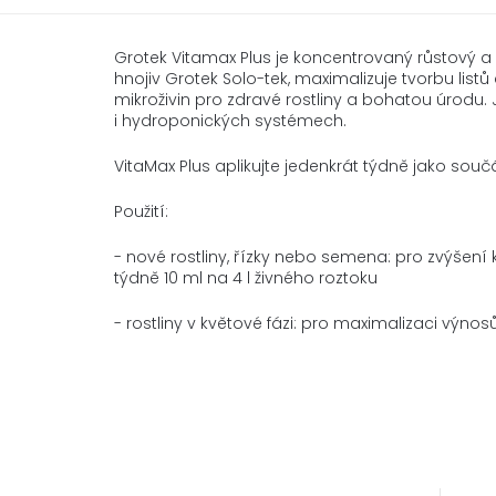
Grotek Vitamax Plus je koncentrovaný růstový a
hnojiv Grotek Solo-tek, maximalizuje tvorbu list
mikroživin pro zdravé rostliny a bohatou úrodu
i hydroponických systémech.
VitaMax Plus aplikujte jedenkrát týdně jako sou
Použití:
- nové rostliny, řízky nebo semena: pro zvýšení k
týdně 10 ml na 4 l živného roztoku
- rostliny v květové fázi: pro maximalizaci výnosů