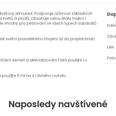
 květový stimulant. Podporuje účinnost základních
Dop
ů a květů či plodů. Obsahuje celou škálu makro i
. Je vhodný pro pěstování ve všech typech substrátů
Kate
Záru
část svého pravidelného hnojení až do propláchnutí.
EAN
Polo
líčení semen a aklimatizování řízků použijte 1 x
 použijte 5 ml na 4 l živného roztoku
Naposledy navštívené