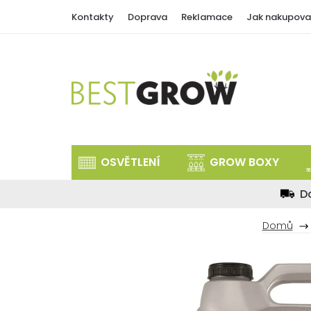
Přejít
Kontakty
Doprava
Reklamace
Jak nakupova
na
obsah
OSVĚTLENÍ
GROW BOXY
D
Domů