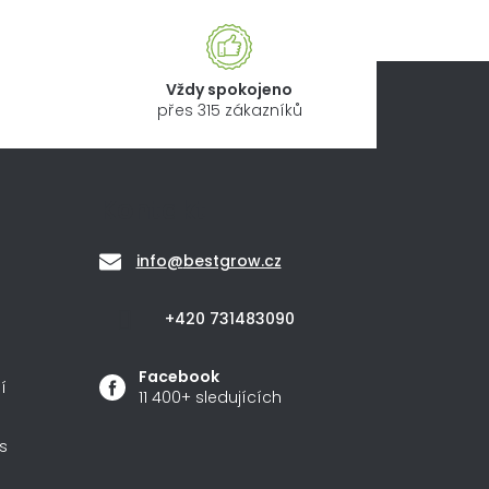
Vždy spokojeno
přes 315 zákazníků
Kontakt
info
@
bestgrow.cz
+420 731483090
Facebook
í
11 400+ sledujících
s