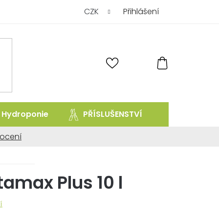
CZK
Přihlášení
NÁKUPNÍ
KOŠÍK
Hydroponie
PŘÍSLUŠENSTVÍ
prodej uk
ocení
ní
tamax Plus 10 l
í
.