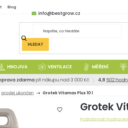
t
Blog
info
@
bestgrow.cz
HLEDAT
HNOJIVA
VENTILACE
MĚŘENÍ
Průměrné
oprava zdarma
při nákupu nad 3 000 Kč
4,8
502 hodn
hodnoce
obchodu
prodej ukončen
Grotek Vitamax Plus 10 l
je
Grotek Vi
4,8
z
5
Průměrné
Podrobnosti hodnocen
hvězdiček
hodnocení