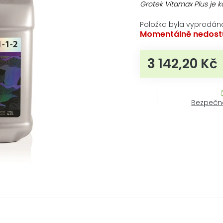
produktu
Grotek Vitamax Plus je 
je
0,0
Položka byla vyprodán
z
Momentálně nedost
5
hvězdiček.
3 142,20 Kč
M
Bezpečn