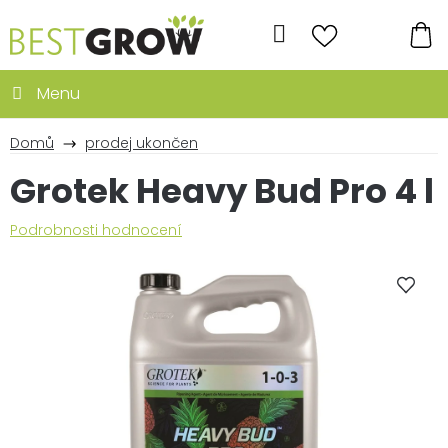
Přejít
na
Hledat
obsah
NÁ
KO
Domů
prodej ukončen
Grotek Heavy Bud Pro 4 l
Průměrné
Podrobnosti hodnocení
hodnocení
produktu
je
0,0
z
5
hvězdiček.