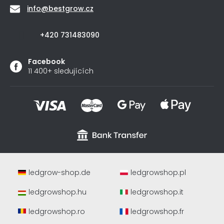
info
@
bestgrow.cz
+420 731483090
Facebook
11 400+ sledujících
ledgrow-shop.de
ledgrowshop.pl
ledgrowshop.hu
ledgrowshop.it
ledgrowshop.ro
ledgrowshop.fr