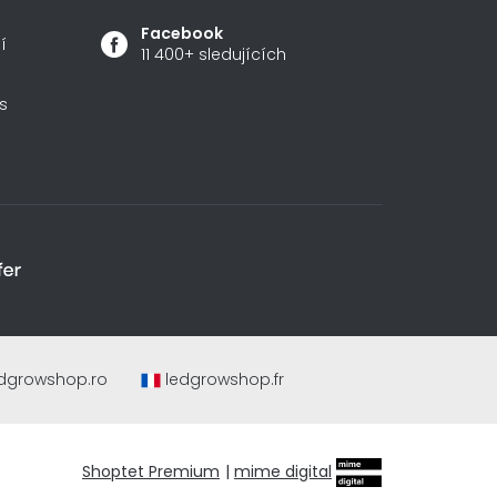
Facebook
í
11 400+ sledujících
s
dgrowshop.ro
ledgrowshop.fr
Shoptet Premium
|
mime digital