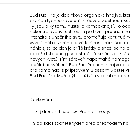
Bud Fuel Pro je doplňkové organické hnojivo, kter
prvních týdnech kvetení. Klíčovou vlastností Bud F
Ty jsou díky tomu hustší a kompaktnější. To oce
nekontrolovaný růst rostlin po tzvn. "přepnutí na
intenzita slunečního svitu proměňuje kontinuá
vyvolá náhlá změna osvětlení rostlinám šok, kt
náhle zjistí, že den je příliš krátký a snaží se na 
dokáže tuto energii v rostlině přesměrovat z r
nových květů. Tím zároveň napomáhá homogeniz
ideální nasvětlení. Bud Fuel Pro není hnojivo, 
pro kombinaci s přípravkem Blossom Blaster Pro,
Bud Fuel Pro. Může být používán v kombinaci se
Dávkování:
- 1 x týdně 2 ml Bud Fuel Pro na 1 l vody.
- S aplikací začněte týden před přechodem na k