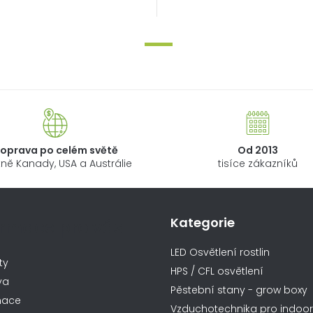
oprava po celém světě
Od 2013
ně Kanady, USA a Austrálie
tisíce zákazníků
Kategorie
ormace pro vás
LED Osvětlení rostlin
ty
HPS / CFL osvětlení
va
Pěstební stany - grow boxy
mace
Vzduchotechnika pro indoor