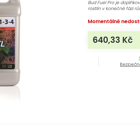
produktu
Bud Fuel Pro je doplňkov
je
rostlin v konečné fázi r
0,0
z
Momentálně nedost
5
hvězdiček.
640,33 Kč
Mě
Bezpečn