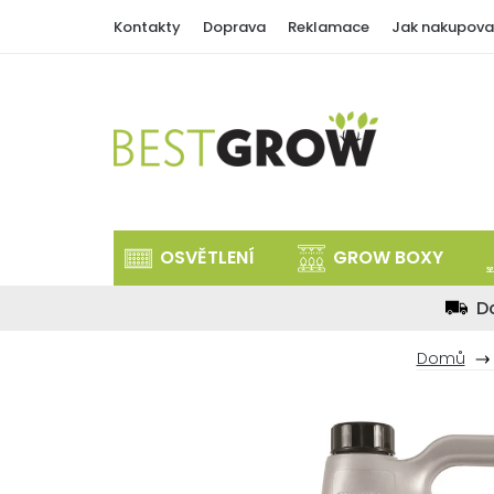
Přejít
Kontakty
Doprava
Reklamace
Jak nakupova
na
obsah
OSVĚTLENÍ
GROW BOXY
D
Domů