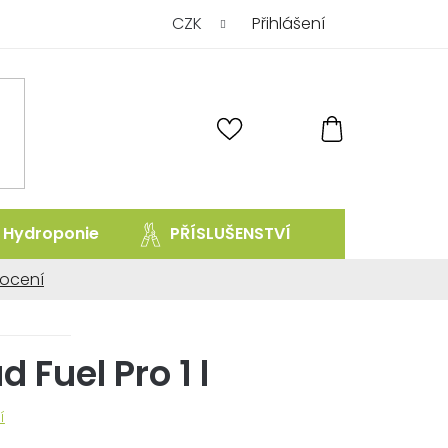
CZK
Přihlášení
NÁKUPNÍ
KOŠÍK
Hydroponie
PŘÍSLUŠENSTVÍ
prodej uk
ocení
ní
 Fuel Pro 1 l
í
.