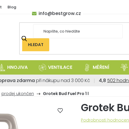
t
Blog
info
@
bestgrow.cz
HLEDAT
HNOJIVA
VENTILACE
MĚŘENÍ
Průměrné
oprava zdarma
při nákupu nad 3 000 Kč
4,8
502 hodn
hodnoce
obchodu
prodej ukončen
Grotek Bud Fuel Pro 1 l
je
Grotek Bud
4,8
z
5
Průměrné
Podrobnosti hodnocen
hvězdiček
hodnocení