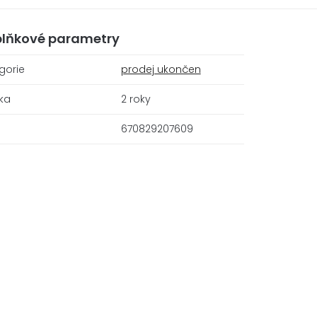
lňkové parametry
gorie
prodej ukončen
ka
2 roky
670829207609