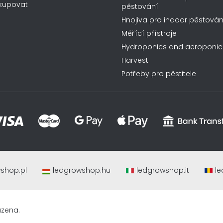
kupovat
pěstování
Hnojiva pro indoor pěstován
Měřící přístroje
Hydroponics and aeroponic
Harvest
Potřeby pro pěstitele
shop.pl
ledgrowshop.hu
ledgrowshop.it
le
azena.