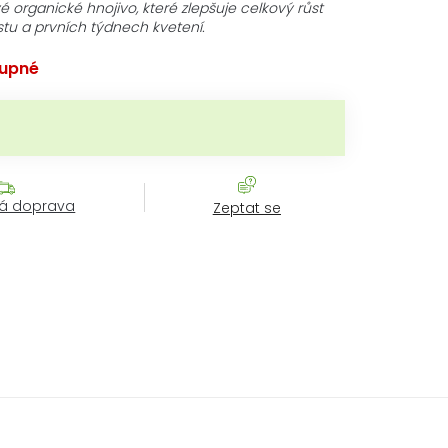
é organické hnojivo, které zlepšuje celkový růst
ůstu a prvních týdnech kvetení.
upné
rná cena:
á doprava
Zeptat se