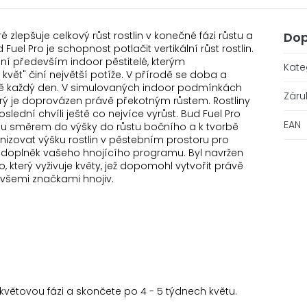
é zlepšuje celkový růst rostlin v konečné fázi růstu a
Dop
uel Pro je schopnost potlačit vertikální růst rostlin.
ní především indoor pěstitelé, kterým
Kate
 květ" činí největší potíže. V přírodě se doba a
lně každý den. V simulovaných indoor podmínkách
Záru
erý je doprovázen právě překotným růstem. Rostliny
poslední chvíli ještě co nejvíce vyrůst. Bud Fuel Pro
EAN
ůstu směrem do výšky do růstu bočního a k tvorbě
ovat výšku rostlin v pěstebním prostoru pro
ale doplněk vašeho hnojícího programu. Byl navržen
 který vyživuje květy, jež dopomohl vytvořit právě
 všemi značkami hnojiv.
větovou fázi a skončete po 4 - 5 týdnech květu.