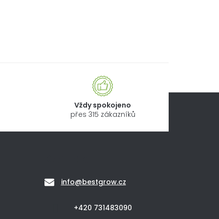
Vždy spokojeno
přes 315 zákazníků
Kontakt
info
@
bestgrow.cz
+420 731483090