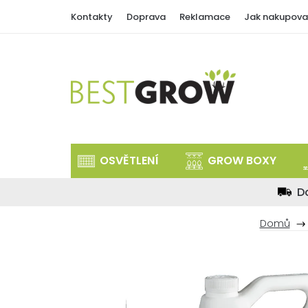
Přejít
Kontakty
Doprava
Reklamace
Jak nakupova
na
obsah
OSVĚTLENÍ
GROW BOXY
D
Domů