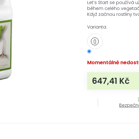
produktu
Let’s Start se používá u
je
během celého vegetačníh
0,0
Když začnou rostliny tvo
z
5
Varianta:
hvězdiček.
Momentálně nedost
647,41 Kč
Měr
Bezpečn