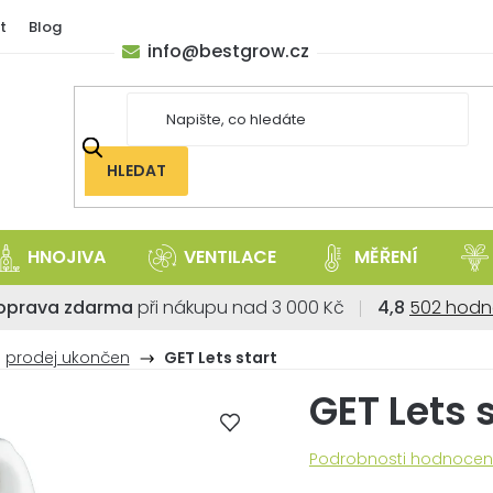
t
Blog
info
@
bestgrow.cz
HLEDAT
HNOJIVA
VENTILACE
MĚŘENÍ
Průměrné
oprava zdarma
při nákupu nad 3 000 Kč
4,8
502 hodn
hodnoce
obchodu
prodej ukončen
GET Lets start
je
GET Lets 
4,8
z
5
Průměrné
Podrobnosti hodnocen
hvězdiček
hodnocení