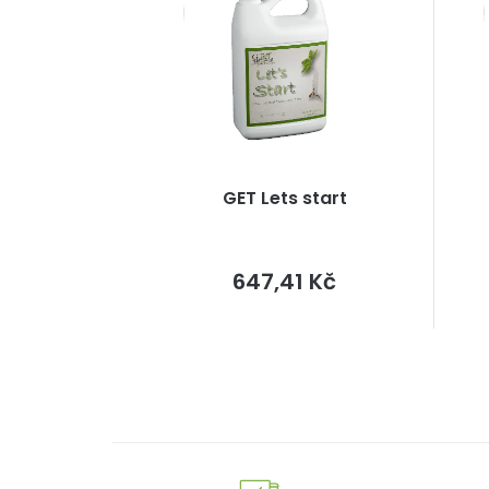
GET Lets start
Měrná
647,41 Kč
cena: