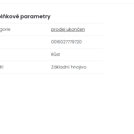
lňkové parametry
gorie
prodej ukončen
0016027779720
Růst
tí
Základní hnojivo