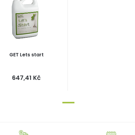
GET Lets start
Měrná
647,41 Kč
cena: