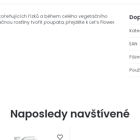
 zakořeňujících řízků a během celého vegetačního
Dop
ačnou rostliny tvořit poupata, přejděte k Let’s Flower.
Kate
EAN
Fáze
Použi
Naposledy navštívené