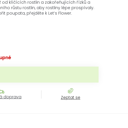
ž od klíčících rostlin a zakořeňujících řízků a
o růstu rostlin, aby rostliny lépe prospívaly.
řit poupata, přejděte k Let’s Flower.
upné
ná cena:
á doprava
Zeptat se