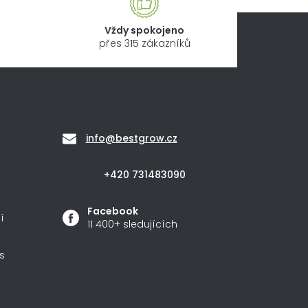
Vždy spokojeno
přes 315 zákazníků
Kontakt
info
@
bestgrow.cz
+420 731483090
Facebook
í
11 400+ sledujících
s