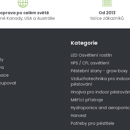
oprava po celém světě
Od 2013
ně Kanady, USA a Austrálie
tisíce zákazníků
Kategorie
ormace pro vás
LED Osvětlení rostlin
ty
HPS / CFL osvětlení
va
Pěstební stany - grow boxy
mace
Vzduchotechnika pro indoor
kupovat
pěstování
Hnojiva pro indoor pěstován
Měřící přístroje
Hydroponics and aeroponic
Harvest
Potřeby pro pěstitele