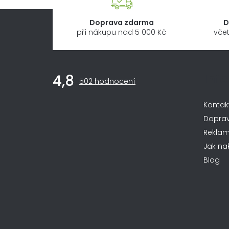
Doprava zdarma
D
při nákupu nad 5 000 Kč
včet
Z
Inf
4,8
Průměrné
á
502 hodnocení
hodnocení
obchodu
p
Kontak
je
4,8
a
Dopra
z
Rekla
t
5
Jak na
hvězdiček.
í
Blog