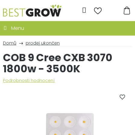
Přejít
na
Hledat
obsah
NÁ
KO
Domů
prodej ukončen
COB 9 Cree CXB 3070
1800w - 3500K
Průměrné
Podrobnosti hodnocení
hodnocení
produktu
je
0,0
z
5
hvězdiček.