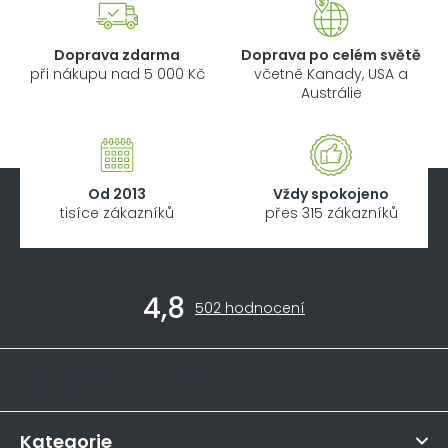
Doprava zdarma
Doprava po celém světě
při nákupu nad 5 000 Kč
včetně Kanady, USA a
Austrálie
Od 2013
Vždy spokojeno
tisíce zákazníků
přes 315 zákazníků
Z
4,8
á
Průměrné
502 hodnocení
hodnocení
p
obchodu
a
je
Informace pro vás
4,8
t
z
í
5
hvězdiček.
Kategorie