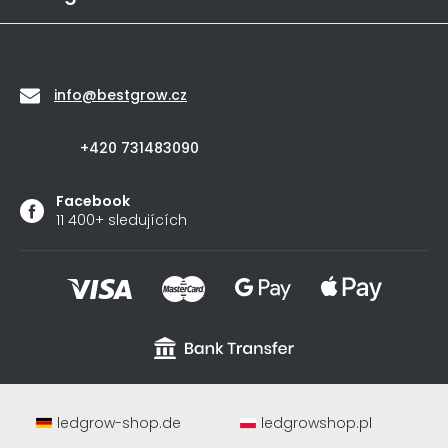
Kontakt
info
@
bestgrow.cz
+420 731483090
Facebook
11 400+ sledujících
ledgrow-shop.de
ledgrowshop.pl