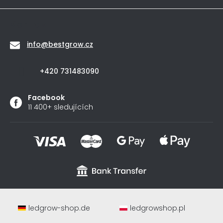
Kontakt
info
@
bestgrow.cz
+420 731483090
Facebook
11 400+ sledujících
ledgrow-shop.de
ledgrowshop.pl