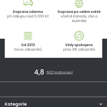
Doprava zdarma
Doprava po celém světě
při nákupu nad 5 000 Kč
včetně Kanady, USA a
Austrálie
Od 2013
Vždy spokojeno
tisíce zákazníků
přes 315 zákazníků
Z
4,8
á
Průměrné
502 hodnocení
hodnocení
p
obchodu
a
je
Informace pro vás
4,8
t
z
í
5
hvězdiček.
Kategorie