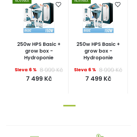
NOVINKA
NOVINKA
250w HPS Basic +
250w HPS Basic +
grow box -
grow box -
Hydroponie
Hydroponie
8 999 Kč
8 999 Kč
–16 %
–16 %
Měrná
Měrná
7 499 Kč
7 499 Kč
cena:
cena: