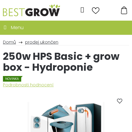
Přejít
na
Hledat
obsah
NÁ
KO
Domů
prodej ukončen
250w HPS Basic + grow
box - Hydroponie
NOVINKA
Průměrné
Podrobnosti hodnocení
hodnocení
produktu
je
0,0
z
5
hvězdiček.