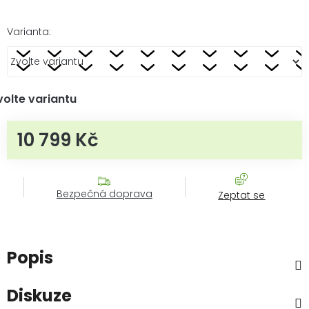
Varianta:
volte variantu
10 799 Kč
Měrná cena:
Bezpečná doprava
Zeptat se
Popis
Diskuze