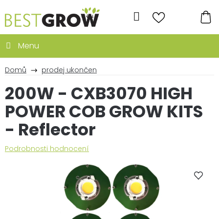
Přejít
na
Hledat
obsah
NÁ
KO
Domů
prodej ukončen
200W - CXB3070 HIGH
POWER COB GROW KITS
- Reflector
Průměrné
Podrobnosti hodnocení
hodnocení
produktu
je
0,0
z
5
hvězdiček.