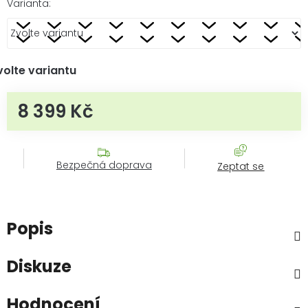
Varianta:
volte variantu
8 399 Kč
Měrná cena:
Bezpečná doprava
Zeptat se
Popis
Diskuze
Hodnocení