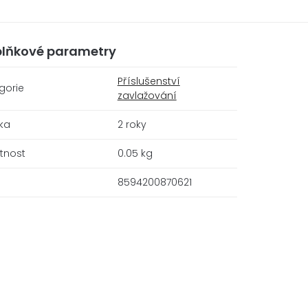
lňkové parametry
Příslušenství
gorie
zavlažování
ka
2 roky
tnost
0.05 kg
8594200870621