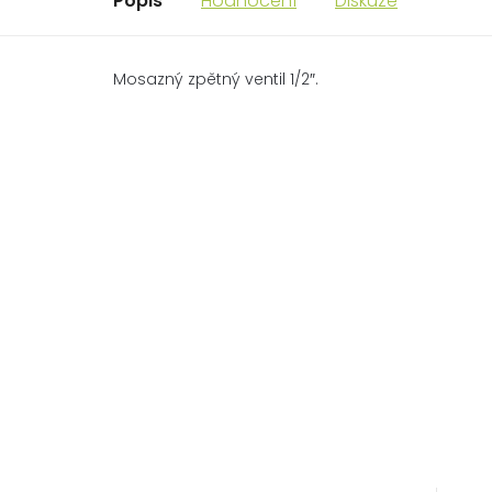
Popis
Hodnocení
Diskuze
Mosazný zpětný ventil 1/2″.