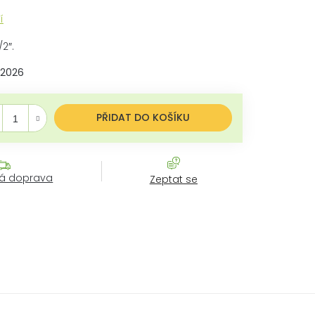
í
2″.
.2026
á cena:
PŘIDAT DO KOŠÍKU
á doprava
Zeptat se