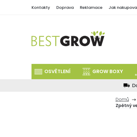
Přejít
Kontakty
Doprava
Reklamace
Jak nakupova
na
obsah
OSVĚTLENÍ
GROW BOXY
D
Domů
Zpětný ve