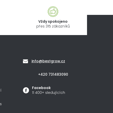
Vždy spokojeno
přes 315 zákazníků
Kontakt
info
@
bestgrow.cz
+420 731483090
Facebook
í
11 400+ sledujících
s