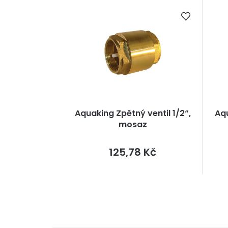
Aquaking Zpětný ventil 1/2“,
Aqu
mosaz
Měrná
125,78 Kč
cena: