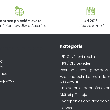
oprava po celém světě
Od 2013
ně Kanady, USA a Austrálie
tisíce zákazníků
Kategorie
ormace pro vás
LED Osvětlení rostlin
ty
HPS / CFL osvětlení
va
Pěstební stany - grow boxy
mace
Vzduchotechnika pro indoor
kupovat
pěstování
Hnojiva pro indoor pěstován
Měřící přístroje
Hydroponics and aeroponic
Harvest