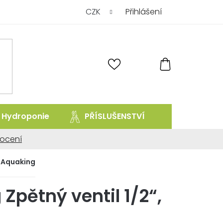
CZK
Přihlášení
NÁKUPNÍ
KOŠÍK
Hydroponie
PŘÍSLUŠENSTVÍ
prodej uk
ocení
ní
Aquaking
Zpětný ventil 1/2“,
.