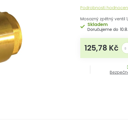
Průměrné
Podrobnosti hodnocen
hodnocení
produktu
Mosazný zpětný ventil 1/
je
Skladem
0,0
10.8
z
5
hvězdiček.
125,78 Kč
Měrn
Bezpečn