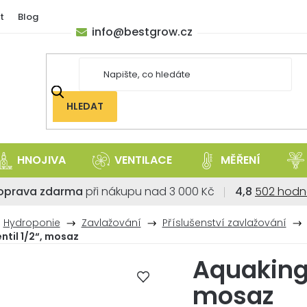
t
Blog
info
@
bestgrow.cz
HLEDAT
HNOJIVA
VENTILACE
MĚŘENÍ
Průměrné
oprava zdarma
při nákupu nad 3 000 Kč
4,8
502 hodn
hodnoce
obchodu
Hydroponie
Zavlažování
Příslušenství zavlažování
je
ntil 1/2“, mosaz
4,8
Aquaking 
z
5
mosaz
hvězdiček