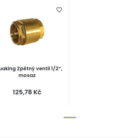
aking Zpětný ventil 1/2“,
mosaz
Měrná
125,78 Kč
cena: