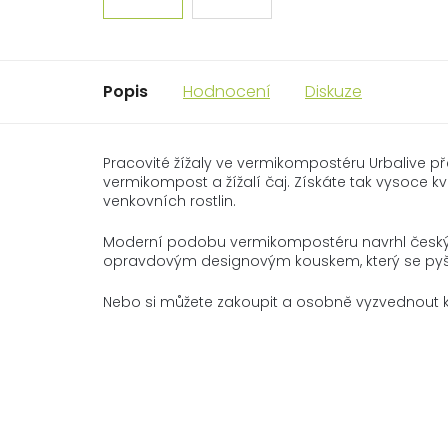
Popis
Hodnocení
Diskuze
Pracovité žížaly ve vermikompostéru Urbalive p
vermikompost a žížalí čaj. Získáte tak vysoce k
venkovních rostlin.
Moderní podobu vermikompostéru navrhl český de
opravdovým designovým kouskem, který se pyš
Nebo si můžete zakoupit a osobně vyzvednout kal