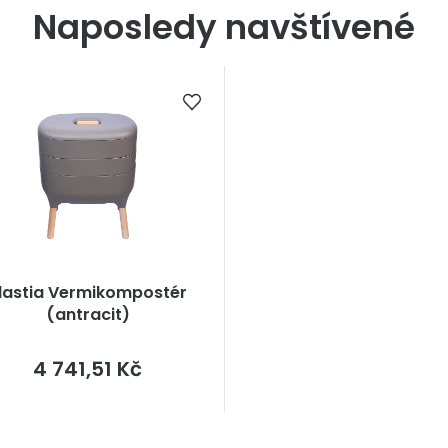
Naposledy navštívené
lastia Vermikompostér
(antracit)
Měrná
4 741,51 Kč
cena: