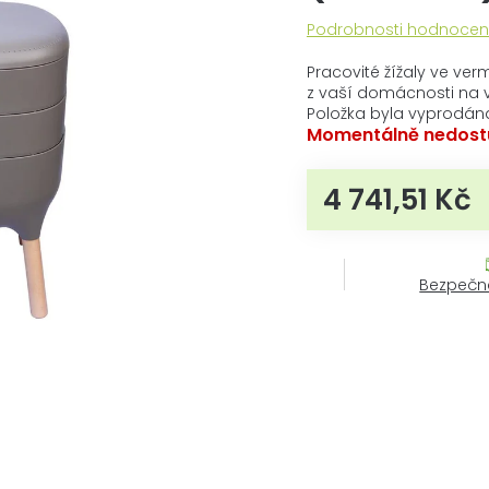
Průměrné
Podrobnosti hodnocen
hodnocení
produktu
Pracovité žížaly ve ve
je
z vaší domácnosti na v
0,0
Položka byla vyprodán
z
Momentálně nedost
5
hvězdiček.
4 741,51 Kč
Mě
Bezpečn