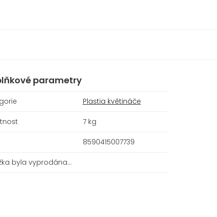
lňkové parametry
gorie
Plastia květináče
tnost
7 kg
8590415007739
žka byla vyprodána…