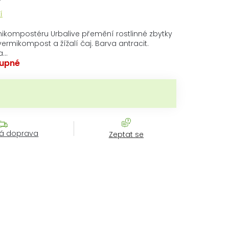
í
rmikompostéru Urbalive přemění rostlinné zbytky
ermikompost a žížalí čaj. Barva antracit.
a…
upné
rná cena:
á doprava
Zeptat se