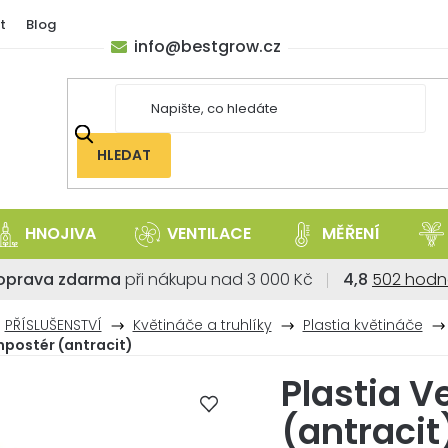
t
Blog
info
@
bestgrow.cz
HLEDAT
HNOJIVA
VENTILACE
MĚŘENÍ
Průměrné
oprava zdarma
při nákupu nad 3 000 Kč
4,8
502 hodn
hodnoce
obchodu
PŘÍSLUŠENSTVÍ
Květináče a truhlíky
Plastia květináče
je
postér (antracit)
4,8
Plastia 
z
5
(antracit
hvězdiček