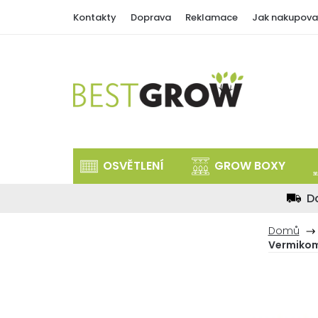
Přejít
Kontakty
Doprava
Reklamace
Jak nakupova
na
obsah
OSVĚTLENÍ
GROW BOXY
D
Domů
Vermikom