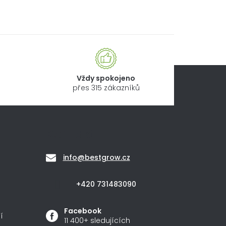
Vždy spokojeno
přes 315 zákazníků
Kontakt
info
@
bestgrow.cz
+420 731483090
Facebook
í
11 400+ sledujících