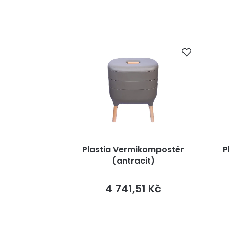
Plastia Vermikompostér
P
(antracit)
Měrná
4 741,51 Kč
cena: