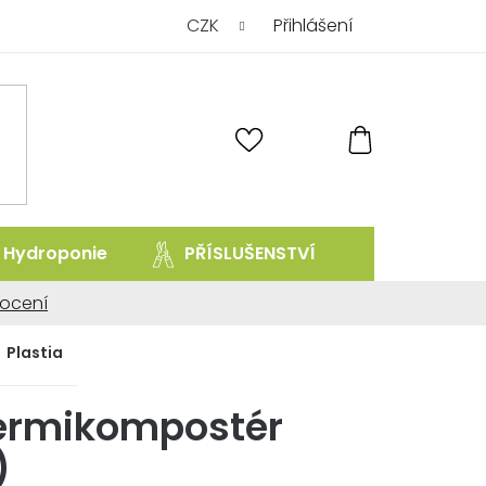
CZK
Přihlášení
NÁKUPNÍ
KOŠÍK
Hydroponie
PŘÍSLUŠENSTVÍ
prodej uk
ocení
ní
Plastia
Vermikompostér
)
.