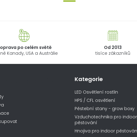
oprava po celém světě
Od 2013
ně Kanady, USA a Austrálie
tisíce zákazníků
Kategorie
ormace pro vás
LED Osvětlení rostlin
ty
HPS / CFL osvětlení
va
Pěstební stany - grow boxy
mace
Vzduchotechnika pro indoor
kupovat
pěstování
Hnojiva pro indoor pěstován