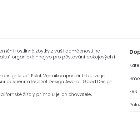
řemění rostlinné zbytky z vaší domácnosti na
Dop
valitní organické hnojivo pro pěstování pokojových i
Kate
signér Jiří Pelcl. Vermikompostér Urbalive je
Hmo
ní oceněním RedDot Design Award i Good Design
EAN
ifornské žížaly přímo u jejich chovatele.
Polo