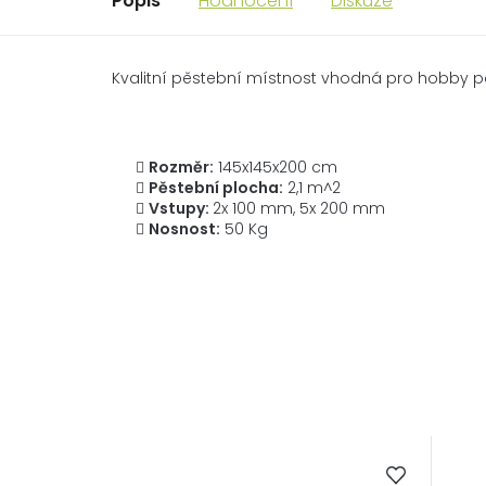
Popis
Hodnocení
Diskuze
Kvalitní pěstební místnost vhodná pro hobby pě
Rozměr:
145x145x200 cm
Pěstební plocha:
2,1 m^2
Vstupy:
2x 100 mm,
5x 200 mm
Nosnost:
50 Kg