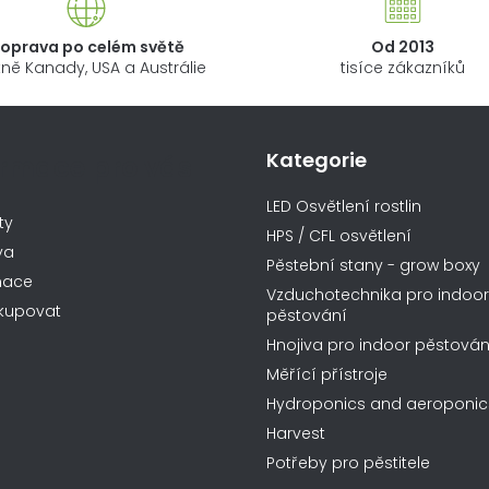
oprava po celém světě
Od 2013
ně Kanady, USA a Austrálie
tisíce zákazníků
Kategorie
ormace pro vás
LED Osvětlení rostlin
ty
HPS / CFL osvětlení
va
Pěstební stany - grow boxy
mace
Vzduchotechnika pro indoor
kupovat
pěstování
Hnojiva pro indoor pěstován
Měřící přístroje
Hydroponics and aeroponic
Harvest
Potřeby pro pěstitele