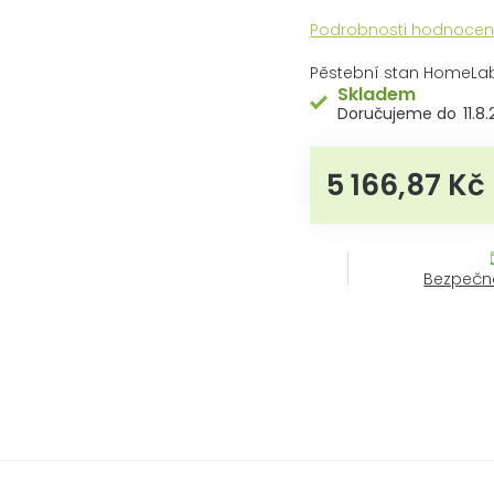
Průměrné
Podrobnosti hodnocen
hodnocení
produktu
Pěstební stan HomeLa
je
Skladem
0,0
11.8
z
5
hvězdiček.
5 166,87 Kč
M
Bezpečn