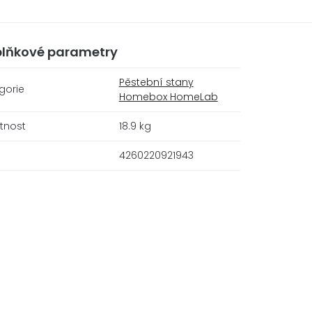
lňkové parametry
Pěstební stany
gorie
Homebox HomeLab
tnost
18.9 kg
4260220921943