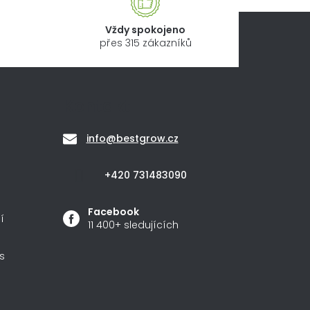
Vždy spokojeno
přes 315 zákazníků
Kontakt
info
@
bestgrow.cz
+420 731483090
Facebook
í
11 400+ sledujících
s