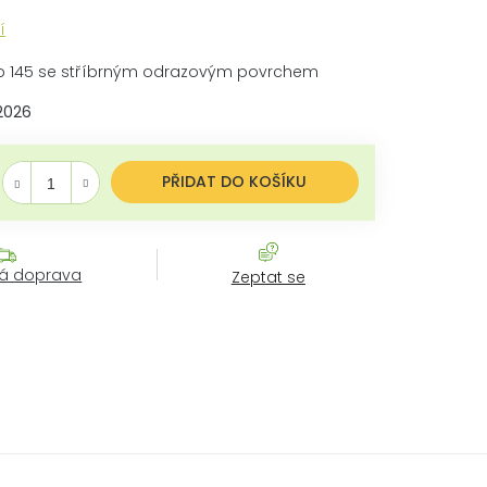
í
b 145 se stříbrným odrazovým povrchem
.2026
ěrná cena:
PŘIDAT DO KOŠÍKU
á doprava
Zeptat se