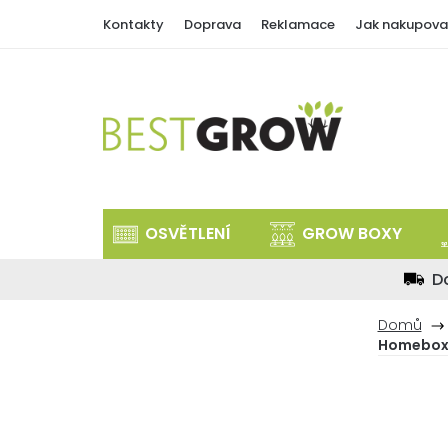
Přejít
Kontakty
Doprava
Reklamace
Jak nakupova
na
obsah
OSVĚTLENÍ
GROW BOXY
D
Domů
Homebox 