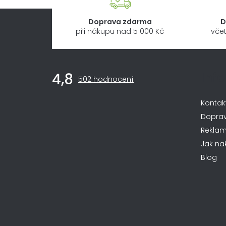
Doprava zdarma
D
při nákupu nad 5 000 Kč
včet
Z
Inf
4,8
Průměrné
á
502 hodnocení
hodnocení
obchodu
p
Kontak
je
4,8
a
Dopra
z
Rekla
t
5
Jak na
hvězdiček.
í
Blog