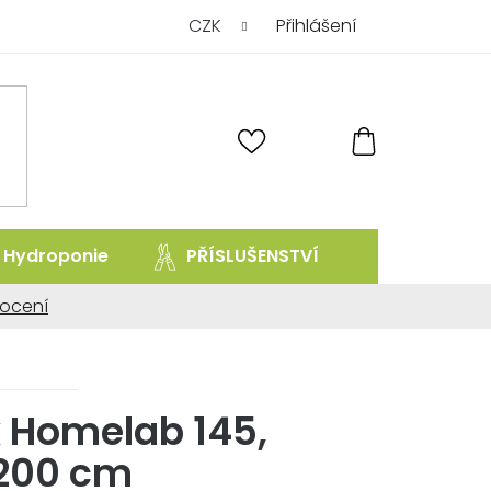
CZK
Přihlášení
NÁKUPNÍ
KOŠÍK
Hydroponie
PŘÍSLUŠENSTVÍ
prodej uk
ocení
ní
Homelab 145,
200 cm
.