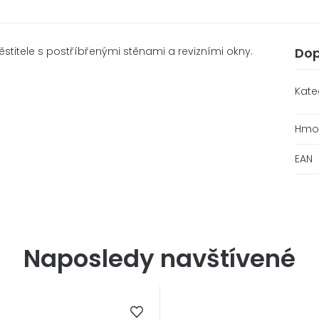
stitele s postříbřenými stěnami a revizními okny.
Dop
Kate
Hmo
EAN
Naposledy navštívené