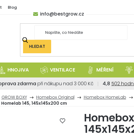
t
Blog
info
@
bestgrow.cz
HLEDAT
HNOJIVA
VENTILACE
MĚŘENÍ
Průměrné
oprava zdarma
při nákupu nad 3 000 Kč
4,8
502 hodn
hodnoce
obchodu
GROW BOXY
Homebox Original
Homebox HomeLab
je
Homelab 145, 145x145x200 cm
4,8
Homebox 
z
5
145x145x
hvězdiček