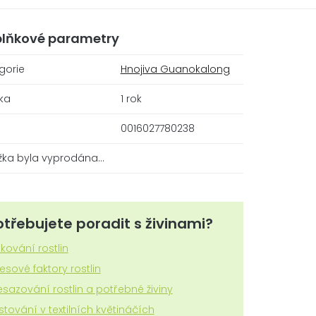
lňkové parametry
gorie
Hnojiva Guanokalong
ka
1 rok
0016027780238
žka byla vyprodána…
otřebujete poradit s živinami?
zkování rostlin
resové faktory rostlin
esazování rostlin a potřebné živiny
stování v textilních květináčích