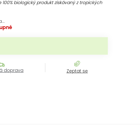
 100% biologický produkt získávaný z tropických
a…
upné
ena:
á doprava
Zeptat se