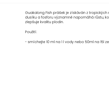
Guakalong Fish prášek je získáván z tropických 
dusíku a fosforu významně napomáhá růstu, ko
zlepšuje kvalitu plodin.
Použití:
- smíchejte 10 ml na 1 l vody nebo 50ml na 15l z