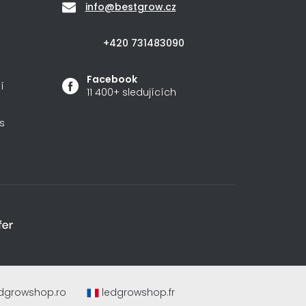
info
@
bestgrow.cz
+420 731483090
Facebook
í
11 400+ sledujících
s
dgrowshop.ro
ledgrowshop.fr