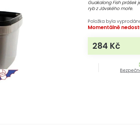
produktu
Guakalong Fish prášek je
je
ryb z Jávského moře.
0,0
z
Položka byla vyprodán
5
Momentálně nedost
hvězdiček.
284 Kč
Měrná c
Bezpečn