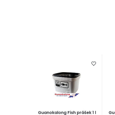
Guanokalong Fish prášek 1 l
Gua