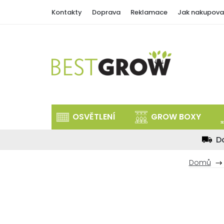
Přejít
Kontakty
Doprava
Reklamace
Jak nakupova
na
obsah
OSVĚTLENÍ
GROW BOXY
D
Domů