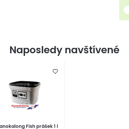
Naposledy navštívené
nokalong Fish prášek 1 l