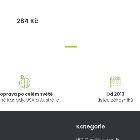
Měrná
284 Kč
cena:
oprava po celém světě
Od 2013
ně Kanady, USA a Austrálie
tisíce zákazníků
Kategorie
ormace pro vás
LED Osvětlení rostlin