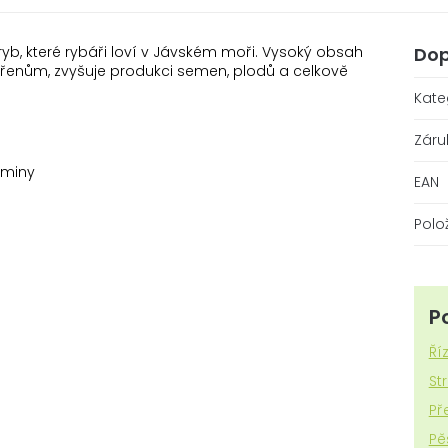
ryb, které rybáři loví v Jávském moři. Vysoký obsah
Dop
řenům, zvyšuje produkci semen, plodů a celkově
Kate
Záru
eminy
EAN
Polo
P
Ří
St
Př
Pě