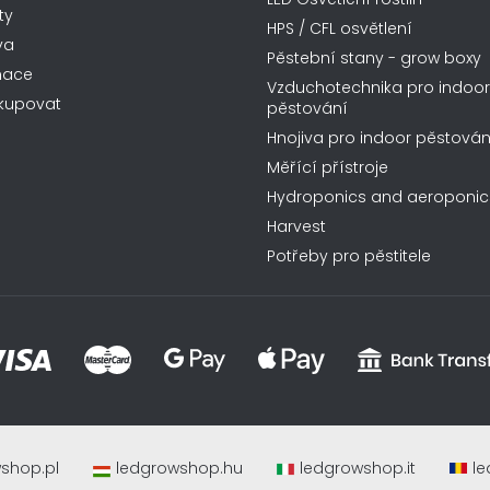
ty
HPS / CFL osvětlení
va
Pěstební stany - grow boxy
mace
Vzduchotechnika pro indoor
kupovat
pěstování
Hnojiva pro indoor pěstován
Měřící přístroje
Hydroponics and aeroponic
Harvest
Potřeby pro pěstitele
shop.pl
ledgrowshop.hu
ledgrowshop.it
le