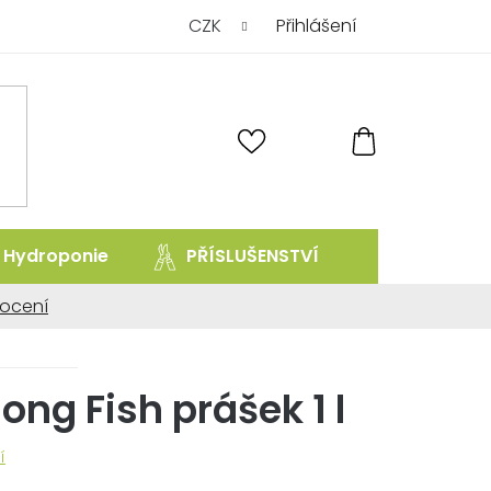
CZK
Přihlášení
NÁKUPNÍ
KOŠÍK
Hydroponie
PŘÍSLUŠENSTVÍ
prodej uk
ocení
ní
ng Fish prášek 1 l
í
.