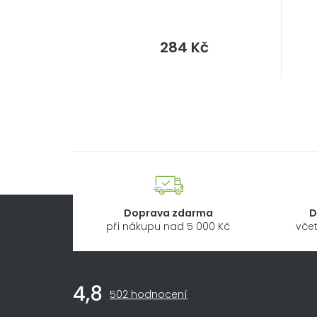
Měrná
284 Kč
cena:
Doprava zdarma
D
při nákupu nad 5 000 Kč
včet
Z
Inf
4,8
Průměrné
á
502 hodnocení
hodnocení