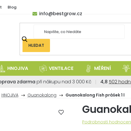
t
Blog
info
@
bestgrow.cz
HLEDAT
HNOJIVA
VENTILACE
MĚŘENÍ
Průměrné
oprava zdarma
při nákupu nad 3 000 Kč
4,8
502 hodn
hodnoce
obchodu
HNOJIVA
Guanokalong
Guanokalong Fish prášek 1 l
je
Guanokalo
4,8
z
5
Průměrné
Podrobnosti hodnocen
hvězdiček
hodnocení