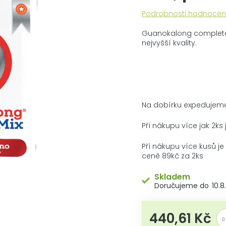
Průměrné
Podrobnosti hodnocen
hodnocení
produktu
Guanokalong complete m
je
nejvyšší kvality.
0,0
z
5
hvězdiček.
Na dobírku expedujem
Při nákupu více jak 2k
Při nákupu více kusů 
ceně 89kč za 2ks
Skladem
10.8
440,61 Kč
Měr