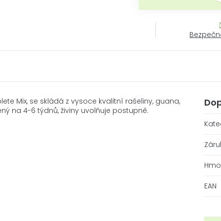
Bezpečn
e Mix, se skládá z vysoce kvalitní rašeliny, guana,
Dop
ý na 4-6 týdnů, živiny uvolňuje postupně.
Kate
Záru
Hmo
EAN