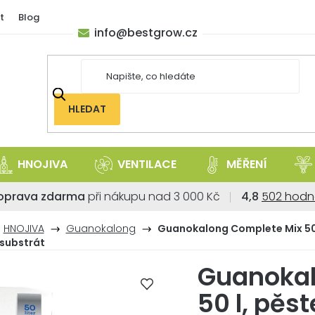
t
Blog
info
@
bestgrow.cz
HLEDAT
HNOJIVA
VENTILACE
MĚŘENÍ
Průměrné
oprava zdarma
při nákupu nad 3 000 Kč
4,8
502 hodn
hodnoce
obchodu
HNOJIVA
Guanokalong
Guanokalong Complete Mix 50 
je
 substrát
4,8
Guanokal
z
5
50 l, pěs
hvězdiček