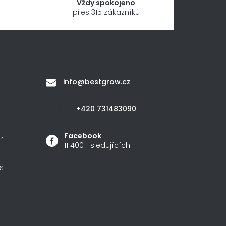
Vždy spokojeno
přes 315 zákazníků
Kontakt
info
@
bestgrow.cz
+420 731483090
Facebook
í
11 400+ sledujících
s