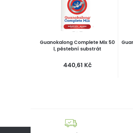
Guanokalong Complete Mix 50
Guan
l, pěstební substrát
Měrná
440,61 Kč
cena: