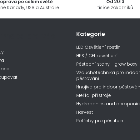
oprava po celém světě
Od 2013
ně Kanady, USA a Austrálie
tisíce zákazníků
Kategorie
ormace pro vás
LED Osvětlení rostlin
ty
HPS / CFL osvětlení
va
Pěstební stany - grow boxy
mace
Vzduchotechnika pro indoor
kupovat
pěstování
Hnojiva pro indoor pěstován
Měřící přístroje
Hydroponics and aeroponic
Harvest
Potřeby pro pěstitele