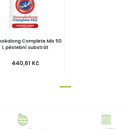
okalong Complete Mix 50
l, pěstební substrát
Měrná
440,61 Kč
cena: