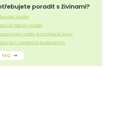
otřebujete poradit s živinami?
zkování rostlin
resové faktory rostlin
esazování rostlin a potřebné živiny
stování v textilních květináčích
FAQ