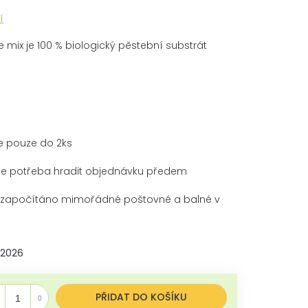
í
ix je 100 % biologický pěstební substrát
e pouze do 2ks
s je potřeba hradit objednávku předem
je započítáno mimořádné poštovné a balné v
.2026
ná cena:
PŘIDAT DO KOŠÍKU