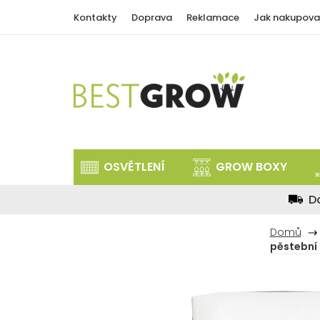
Přejít
Kontakty
Doprava
Reklamace
Jak nakupova
na
obsah
OSVĚTLENÍ
GROW BOXY
D
Domů
pěstební