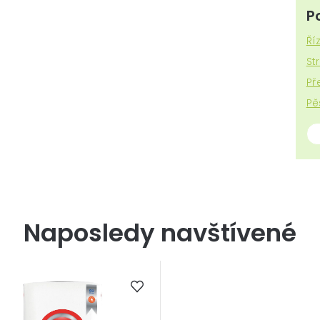
P
Ří
St
Př
Pě
Naposledy navštívené