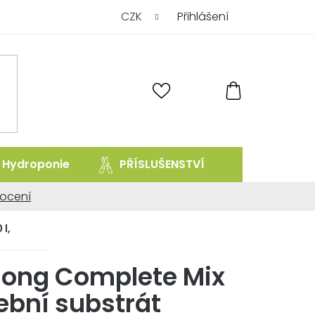
CZK
Přihlášení
NÁKUPNÍ
KOŠÍK
Hydroponie
PŘÍSLUŠENSTVÍ
prodej uk
ocení
ní
l,
ong Complete Mix
tební substrát
.