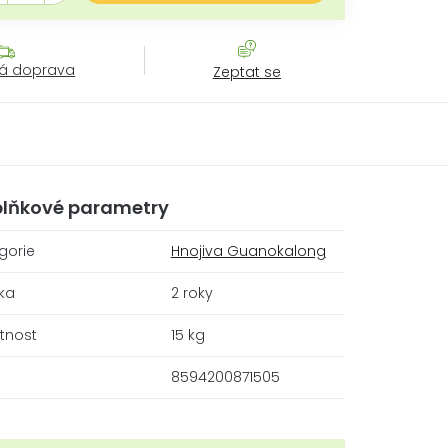
á doprava
Zeptat se
lňkové parametry
gorie
Hnojiva Guanokalong
ka
2 roky
tnost
15 kg
8594200871505