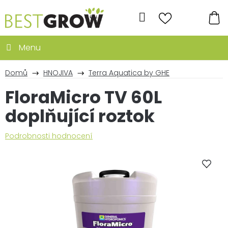
Přejít
na
Hledat
obsah
NÁ
KO
Domů
HNOJIVA
Terra Aquatica by GHE
FloraMicro TV 60L
doplňující roztok
Průměrné
Podrobnosti hodnocení
hodnocení
produktu
je
0,0
z
5
hvězdiček.