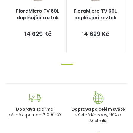
FloraMicro TV 60L
FloraMicro TV 60L
doplňující roztok
doplňující roztok
Měrná
Měrná
14 629 Kč
14 629 Kč
cena:
cena:
Doprava zdarma
Doprava po celém světě
při nákupu nad 5 000 Kč
včetně Kanady, USA a
Austrálie