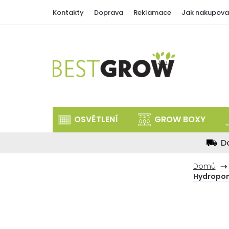
Přejít
Kontakty
Doprava
Reklamace
Jak nakupova
na
obsah
OSVĚTLENÍ
GROW BOXY
D
Domů
Hydroponi