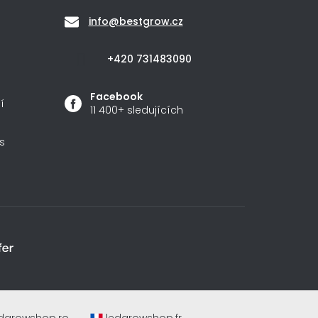
info
@
bestgrow.cz
+420 731483090
Facebook
í
11 400+ sledujících
s
dgrowshop.ro
ledgrowshop.fr