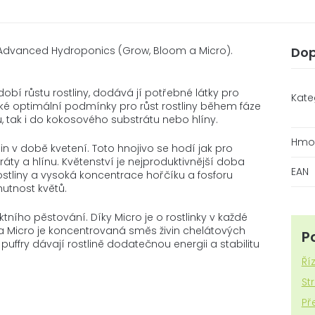
a Advanced Hydroponics (Grow, Bloom a Micro).
Dop
bí růstu rostliny, dodává jí potřebné látky pro
Kate
také optimální podmínky pro růst rostliny během fáze
, tak i do kokosového substrátu nebo hlíny.
Hmo
in v době kvetení. Toto hnojivo se hodí jak pro
áty a hlínu. Květenství je nejproduktivnější doba
EAN
 rostliny a vysoká koncentrace hořčíku a fosforu
utnost květů.
ního pěstování. Díky Micro je o rostlinky v každé
ula Micro je koncentrovaná směs živin chelátových
P
uffry dávají rostlině dodatečnou energii a stabilitu
Ří
St
Př