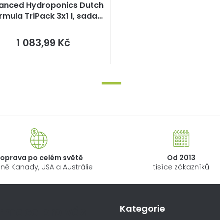
anced Hydroponics Dutch
rmula TriPack 3x1 l, sada
hnojiv
Měrná
1 083,99 Kč
cena:
oprava po celém světě
Od 2013
ně Kanady, USA a Austrálie
tisíce zákazníků
Kategorie
ormace pro vás