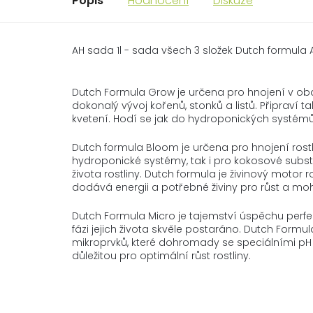
Popis
Hodnocení
Diskuze
AH sada 1l - sada všech 3 složek Dutch formul
Dutch Formula Grow je určena pro hnojení v obdo
dokonalý vývoj kořenů, stonků a listů. Připraví 
kvetení. Hodí se jak do hydroponických systémů
Dutch formula Bloom je určena pro hnojení rostl
hydroponické systémy, tak i pro kokosové substr
života rostliny. Dutch formula je živinový motor
dodává energii a potřebné živiny pro růst a moh
Dutch Formula Micro je tajemství úspěchu perfekt
fázi jejich života skvěle postaráno. Dutch Form
mikroprvků, které dohromady se speciálními pH p
důležitou pro optimální růst rostliny.