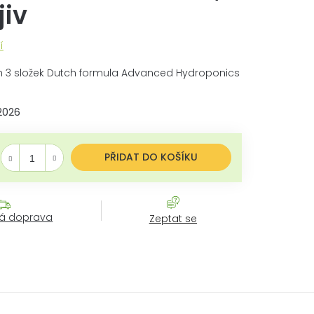
jiv
í
ch 3 složek Dutch formula Advanced Hydroponics
.2026
ěrná cena:
PŘIDAT DO KOŠÍKU
á doprava
Zeptat se