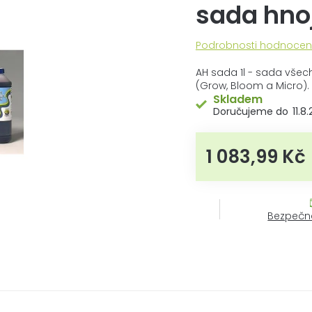
sada hno
Průměrné
Podrobnosti hodnocen
hodnocení
produktu
AH sada 1l - sada vše
je
(Grow, Bloom a Micro).
0,0
Skladem
z
11.8
5
hvězdiček.
1 083,99 Kč
M
Bezpečn