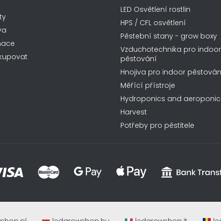
LED Osvětlení rostlin
ty
HPS / CFL osvětlení
va
Pěstební stany - grow boxy
mace
Vzduchotechnika pro indoor
kupovat
pěstování
Hnojiva pro indoor pěstován
Měřící přístroje
Hydroponics and aeroponic
Harvest
Potřeby pro pěstitele
shop.pl
ledgrowshop.hu
ledgrowshop.it
le