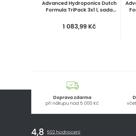
Advanced Hydroponics Dutch
Adv
Formula TriPack 3x1 l, sada
Fo
hnojiv
Měrná
1 083,99 Kč
cena:
Doprava zdarma
D
při nákupu nad 5 000 Kč
včet
Z
Inf
4,8
Průměrné
502 hodnocení