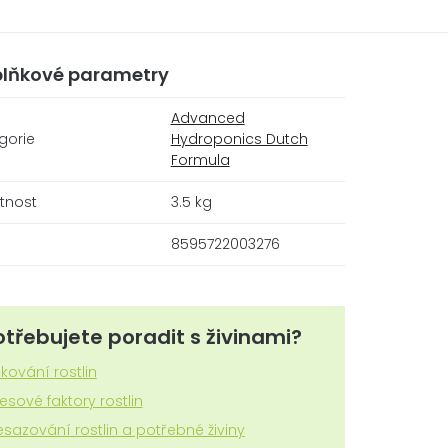
lňkové parametry
Advanced
gorie
Hydroponics Dutch
Formula
tnost
3.5 kg
8595722003276
otřebujete poradit s živinami?
zkování rostlin
resové faktory rostlin
esazování rostlin a potřebné živiny