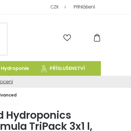
CZK
Přihlášení
NÁKUPNÍ
KOŠÍK
Hydroponie
PŘÍSLUŠENSTVÍ
prodej uk
ocení
ní
dvanced
 Hydroponics
mula TriPack 3x1 l,
.