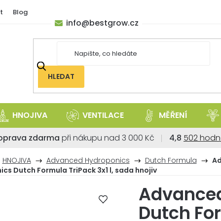
t
Blog
info
@
bestgrow.cz
HLEDAT
HNOJIVA
VENTILACE
MĚŘENÍ
Průměrné
oprava zdarma
při nákupu nad 3 000 Kč
4,8
502 hodn
hodnoce
obchodu
HNOJIVA
Advanced Hydroponics
Dutch Formula
A
je
cs Dutch Formula TriPack 3x1 l, sada hnojiv
4,8
Advanced
z
5
Dutch For
hvězdiček