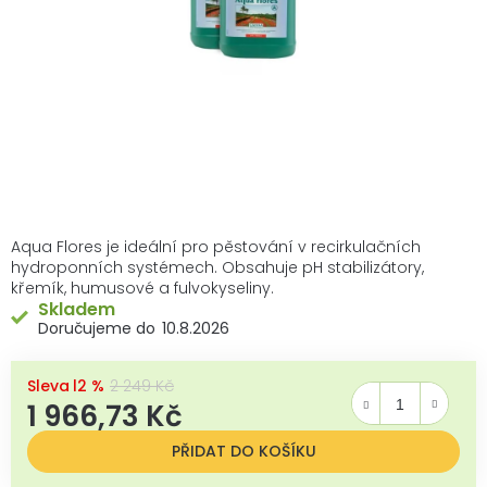
Aqua Flores je ideální pro pěstování v recirkulačních
hydroponních systémech. Obsahuje pH stabilizátory,
křemík, humusové a fulvokyseliny.
Skladem
10.8.2026
–12 %
2 249 Kč
1 966,73 Kč
Měrná cena:
PŘIDAT DO KOŠÍKU