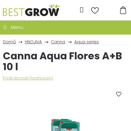
Přejít
na
Hledat
obsah
NÁ
KO
Domů
HNOJIVA
Canna
Aqua series
Canna Aqua Flores A+B
10 l
Průměrné
Podrobnosti hodnocení
hodnocení
produktu
je
0,0
z
5
hvězdiček.