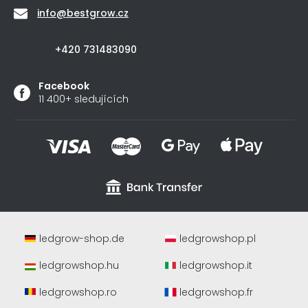
info
@
bestgrow.cz
+420 731483090
Facebook
11 400+ sledujících
ledgrow-shop.de
ledgrowshop.pl
ledgrowshop.hu
ledgrowshop.it
ledgrowshop.ro
ledgrowshop.fr