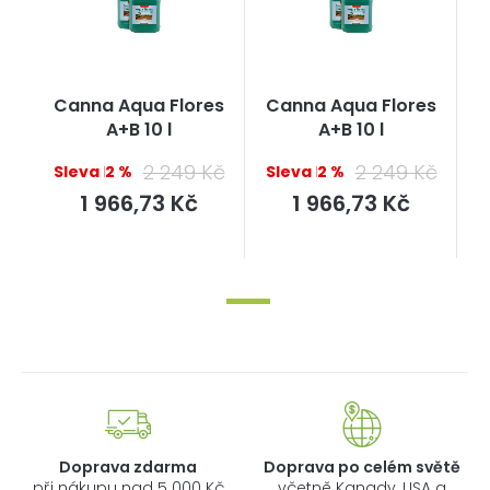
Canna Aqua Flores
Canna Aqua Flores
A+B 10 l
A+B 10 l
2 249 Kč
2 249 Kč
–12 %
–12 %
Měrná
Měrná
1 966,73 Kč
1 966,73 Kč
cena:
cena:
Doprava zdarma
Doprava po celém světě
při nákupu nad 5 000 Kč
včetně Kanady, USA a